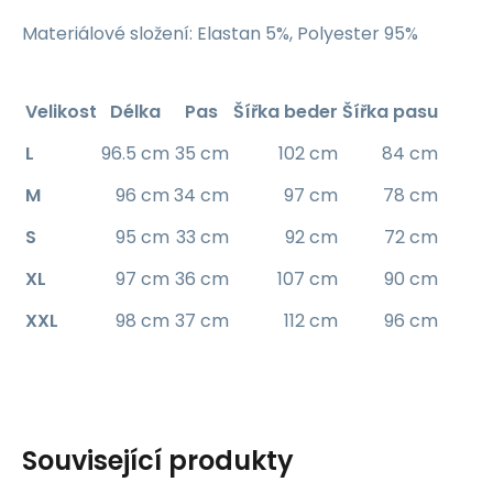
Materiálové složení: Elastan 5%, Polyester 95%
Velikost
Délka
Pas
Šířka beder
Šířka pasu
L
96.5 cm
35 cm
102 cm
84 cm
M
96 cm
34 cm
97 cm
78 cm
S
95 cm
33 cm
92 cm
72 cm
XL
97 cm
36 cm
107 cm
90 cm
XXL
98 cm
37 cm
112 cm
96 cm
Související produkty