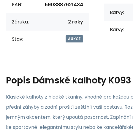
EAN:
5903887621434
Barvy:
Záruka:
2 roky
Barvy:
Stav:
AUKCE
Popis
Dámské kalhoty K093
Klasické kalhoty z hladké tkaniny, vhodné pro každou př
přední záhyby a zadní prošití zeštíhlí vaši postavu. R
jemným akcentem, který upoutá pozornost. Zapínání na
ke sportovně-elegantnímu stylu nebo ke kancelářském