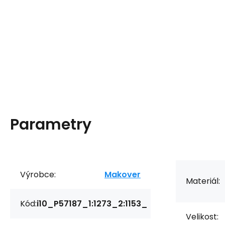
Parametry
Výrobce:
Makover
Materiál:
Kód:
i10_P57187_1:1273_2:1153_
Velikost: