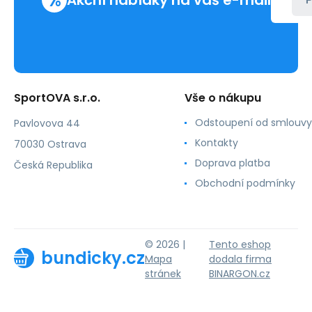
%
Akční nabídky na váš e-mail
P
SportOVA s.r.o.
Vše o nákupu
Odstoupení od smlouvy
Pavlovova 44
Kontakty
70030 Ostrava
Doprava platba
Česká Republika
Obchodní podmínky
© 2026 |
Tento eshop
bundicky.cz
Mapa
dodala firma
stránek
BINARGON.cz