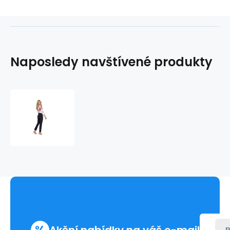
Naposledy navštívené produkty
Dámské
kalhoty
K093
-
Makover