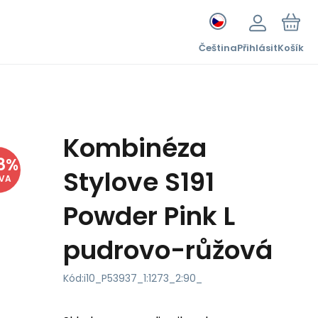
Čeština
Přihlásit
Košík
Kombinéza
8
%
Stylove S191
EVA
Powder Pink L
pudrovo-růžová
Kód:
i10_P53937_1:1273_2:90_