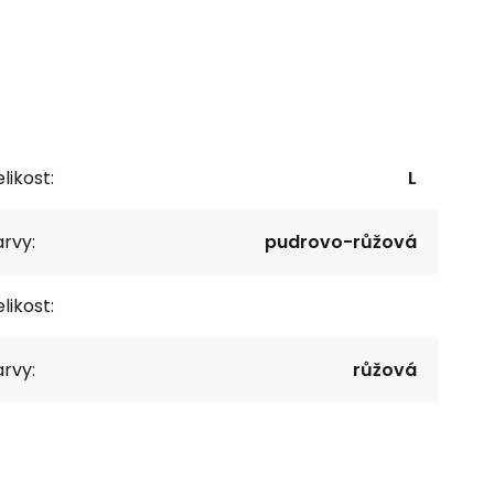
likost:
L
rvy:
pudrovo-růžová
likost:
rvy:
růžová