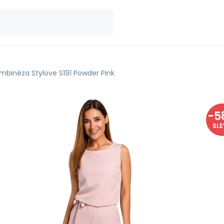
mbinéza Stylove S191 Powder Pink
-
5
SL