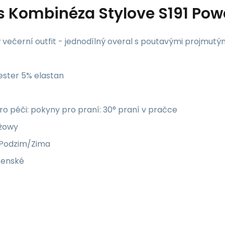
s
Kombinéza Stylove S191 Pow
 večerní outfit - jednodílný overal s poutavými projmu
ester 5% elastan
o péči: pokyny pro praní: 30° praní v pračce
óżowy
 Podzim/Zima
Ženské