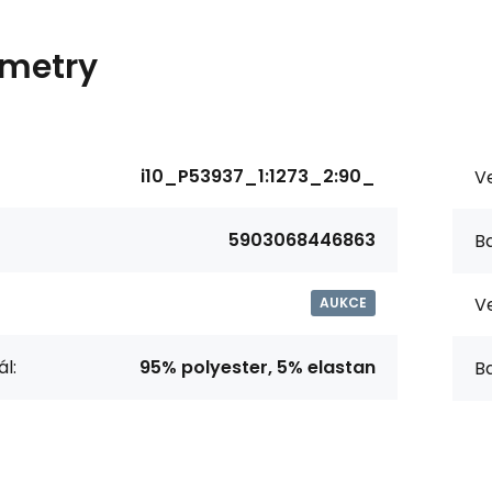
metry
i10_P53937_1:1273_2:90_
Ve
5903068446863
Ba
Ve
AUKCE
l:
95% polyester, 5% elastan
Ba