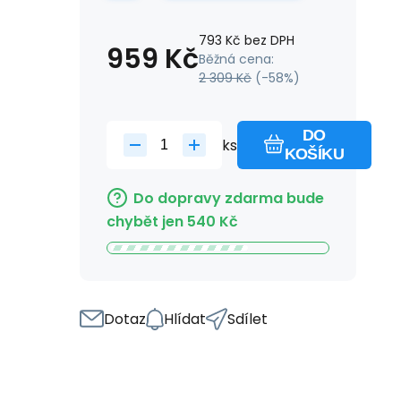
793
Kč
bez DPH
959
Kč
Běžná cena:
2 309
Kč
(-
58
%)
DO
ks
KOŠÍKU
Do dopravy zdarma bude
chybět jen
540
Kč
Dotaz
Hlídat
Sdílet