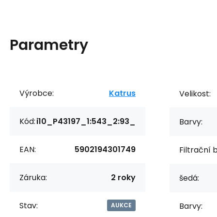
Parametry
Výrobce:
Katrus
Velikost:
Kód:
i10_P43197_1:543_2:93_
Barvy:
EAN:
5902194301749
Filtrační 
Záruka:
2 roky
šedá:
Stav:
Barvy:
AUKCE