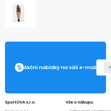
Teplákové
kalhoty
K107
-
Katrus
%
Akční nabídky na váš e-mail
P
SportOVA s.r.o.
Vše o nákupu
Odstoupení od smlouvy