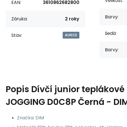
Velikost:
EAN:
3610862682800
Barvy:
Záruka:
2 roky
šedá:
Stav:
AUKCE
Barvy:
Popis
Dívčí junior teplákové
JOGGING D0C8P Černá - DI
Značka: DIM