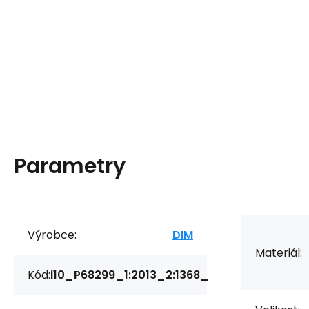
Parametry
Výrobce:
DIM
Materiál:
Kód:
i10_P68299_1:2013_2:1368_