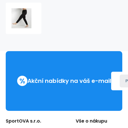
Dívčí
junior
teplákové
kalhoty
JOGGING
D0C8P
Černá
-
DIM
%
Akční nabídky na váš e-mail
P
SportOVA s.r.o.
Vše o nákupu