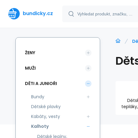
bundicky.cz
Dě
ŽENY
Dět
MUŽI
DĚTI A JUNIOŘI
Bundy
Dětsk
Dětské plavky
tepláky
Kabáty, vesty
Kalhoty
Dětské legíny,