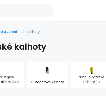
ti a Junioři
Kalhoty
ské kalhoty
é legíny,
Zimní a lyžařské
, džínsy
kalhoty
Outdoorové kalhoty
100
5