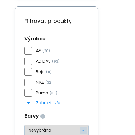
Filtrovat produkty
Výrobce
4F
(20)
ADIDAS
(93)
Bejo
(11)
NIKE
(32)
Puma
(30)
Zobrazit vše
Barvy