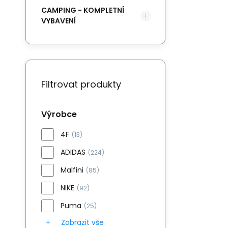
CAMPING - KOMPLETNÍ
VYBAVENÍ
Filtrovat produkty
Výrobce
4F
(13)
ADIDAS
(224)
Malfini
(85)
NIKE
(92)
Puma
(25)
Zobrazit vše