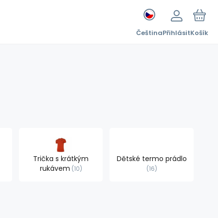
Čeština
Přihlásit
Košík
Trička s krátkým
Dětské termo prádlo
rukávem
10
16