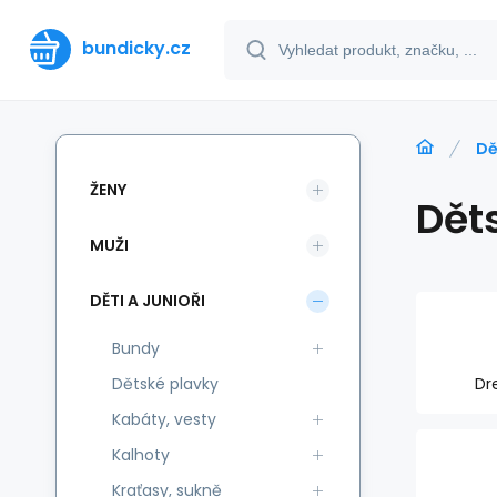
bundicky.cz
Dě
ŽENY
Dět
MUŽI
DĚTI A JUNIOŘI
Bundy
Dětské plavky
Dr
Kabáty, vesty
Kalhoty
Kraťasy, sukně