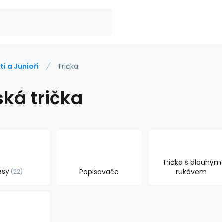
ti a Junioři
Trička
ská trička
Trička s dlouhým
esy
Popisovače
rukávem
22