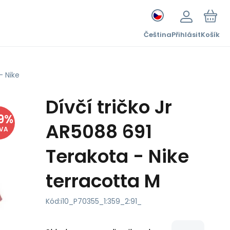
Čeština
Přihlásit
Košík
- Nike
Dívčí tričko Jr
9
%
AR5088 691
EVA
Terakota - Nike
terracotta M
Kód:
i10_P70355_1:359_2:91_