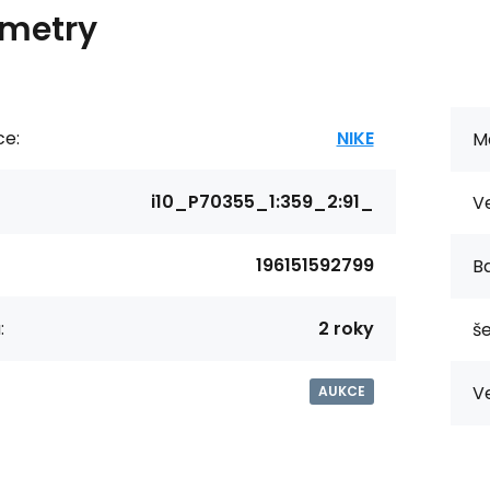
metry
ce:
NIKE
Ma
i10_P70355_1:359_2:91_
Ve
196151592799
Ba
:
2 roky
še
Ve
AUKCE