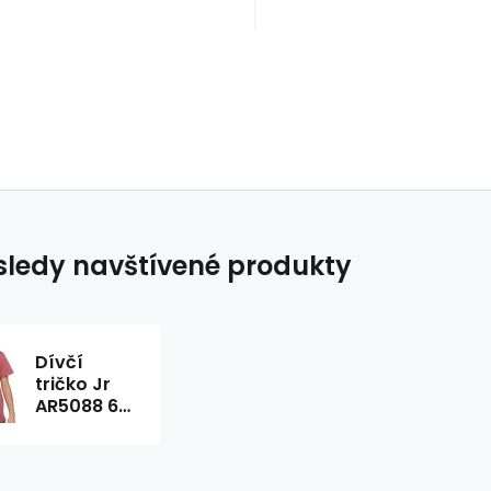
ledy navštívené produkty
Dívčí
tričko Jr
AR5088 691
Terakota -
Nike