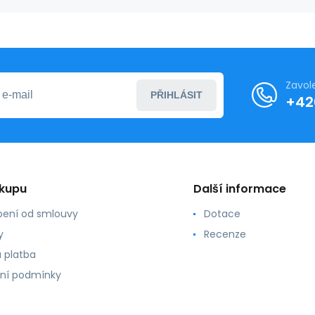
Zavol
PŘIHLÁSIT
+42
ákupu
Další informace
ení od smlouvy
Dotace
y
Recenze
 platba
ní podmínky