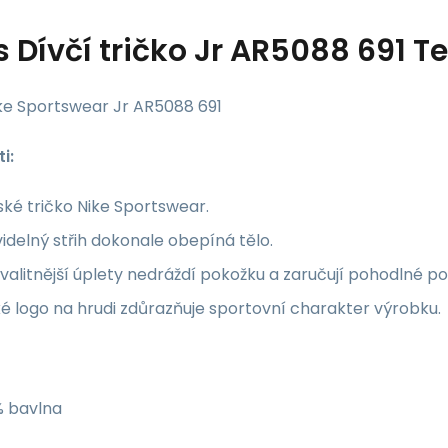
s
Dívčí tričko Jr AR5088 691 T
ike Sportswear Jr AR5088 691
i:
ké tričko Nike Sportswear.
idelný střih dokonale obepíná tělo.
valitnější úplety nedráždí pokožku a zaručují pohodlné po
é logo na hrudi zdůrazňuje sportovní charakter výrobku.
% bavlna