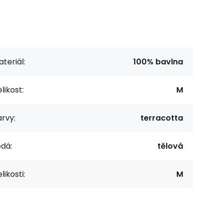
teriál:
100% bavlna
likost:
M
rvy:
terracotta
dá:
tělová
likosti:
M