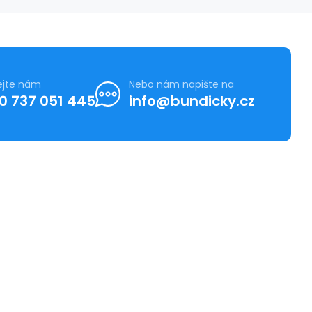
ejte nám
Nebo nám napište na
0 737 051 445
info@bundicky.cz