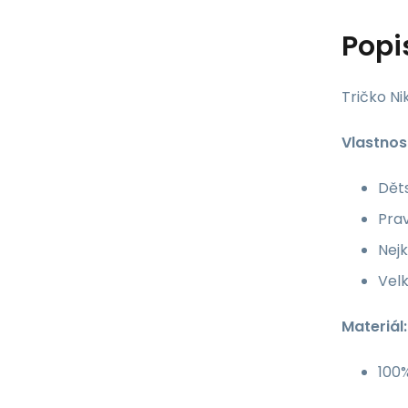
Popi
Tričko N
Vlastnost
Děts
Prav
Nejk
Velk
Materiál:
100