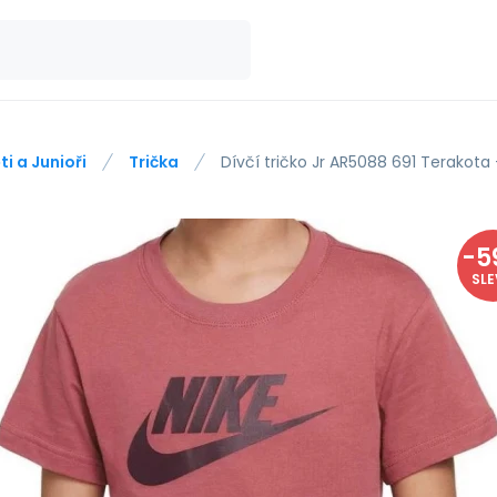
ti a Junioři
Trička
Dívčí tričko Jr AR5088 691 Terakota 
-
5
SL