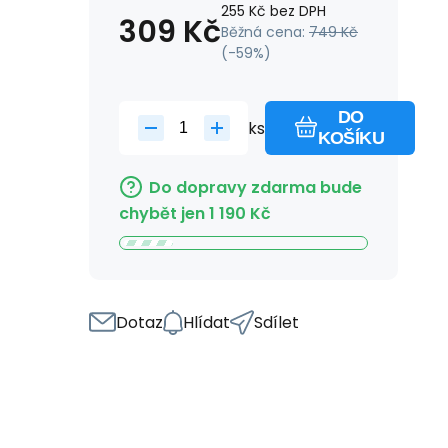
255
Kč
bez DPH
309
Kč
Běžná cena:
749
Kč
(-
59
%)
DO
ks
KOŠÍKU
Do dopravy zdarma bude
chybět jen
1 190
Kč
Dotaz
Hlídat
Sdílet