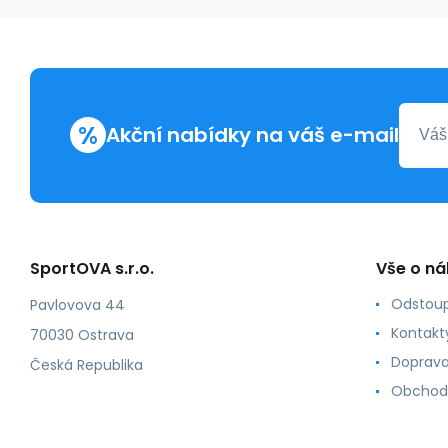
%
Akční nabídky na váš e-mail
SportOVA s.r.o.
Vše o n
Odstoup
Pavlovova 44
Kontakt
70030 Ostrava
Doprava
Česká Republika
Obchod