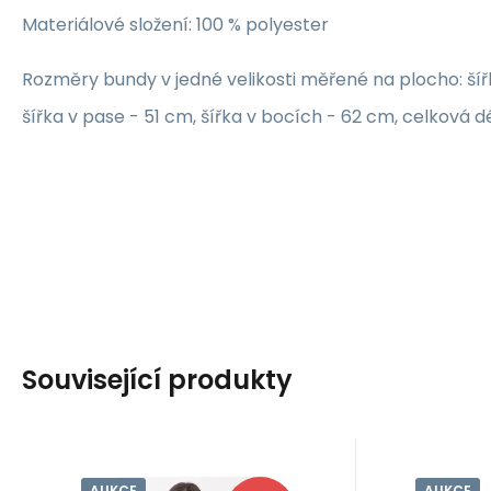
Materiálové složení: 100 % polyester
Rozměry bundy v jedné velikosti měřené na plocho: šíř
šířka v pase - 51 cm, šířka v bocích - 62 cm, celková d
Související produkty
AUKCE
AUKCE