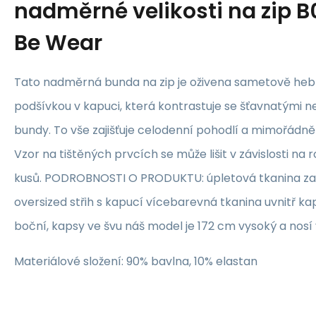
nadměrné velikosti na zip B
Be Wear
Tato nadměrná bunda na zip je oživena sametově he
podšívkou v kapuci, která kontrastuje se šťavnatými
bundy. To vše zajišťuje celodenní pohodlí a mimořádně
Vzor na tištěných prvcích se může lišit v závislosti na 
kusů. PODROBNOSTI O PRODUKTU: úpletová tkanina zap
oversized střih s kapucí vícebarevná tkanina uvnitř k
boční, kapsy ve švu náš model je 172 cm vysoký a nosí 
Materiálové složení: 90% bavlna, 10% elastan