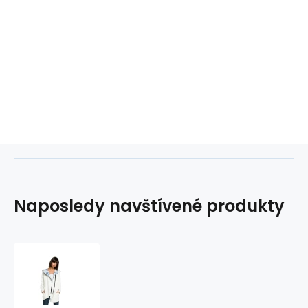
Naposledy navštívené produkty
Dámská
mikina
s
kapucí