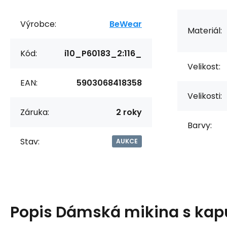
Výrobce:
BeWear
Materiál:
Kód:
i10_P60183_2:116_
Velikost:
EAN:
5903068418358
Velikosti:
Záruka:
2 roky
Barvy:
Stav:
AUKCE
Popis
Dámská mikina s kap