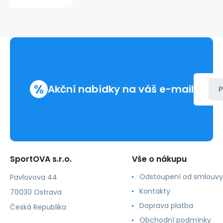
nadměrné
velikosti
na
zip
B091
ecru
-
Be
%
Akční nabídky na váš e-mail
Wear
P
SportOVA s.r.o.
Vše o nákupu
Odstoupení od smlouvy
Pavlovova 44
Kontakty
70030 Ostrava
Doprava platba
Česká Republika
Obchodní podmínky