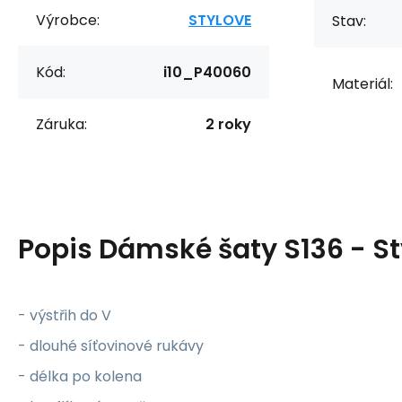
Výrobce:
STYLOVE
Stav:
Kód:
i10_P40060
Materiál:
Záruka:
2 roky
Popis
Dámské šaty S136 - St
- výstřih do V
- dlouhé síťovinové rukávy
- délka po kolena