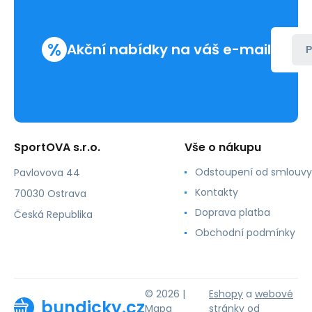
%
Akční nabídky na váš e-mail
P
SportOVA s.r.o.
Vše o nákupu
Odstoupení od smlouvy
Pavlovova 44
Kontakty
70030 Ostrava
Doprava platba
Česká Republika
Obchodní podmínky
© 2026 |
Eshopy
a
webové
bundicky.cz
Mapa
stránky
od