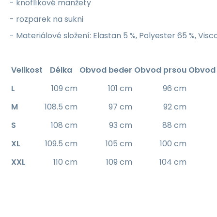
- knoflíkové manžety
- rozparek na sukni
- Materiálové složení: Elastan 5 %, Polyester 65 %, Visc
Velikost
Délka
Obvod beder
Obvod prsou
Obvod 
L
109 cm
101 cm
96 cm
M
108.5 cm
97 cm
92 cm
S
108 cm
93 cm
88 cm
XL
109.5 cm
105 cm
100 cm
XXL
110 cm
109 cm
104 cm