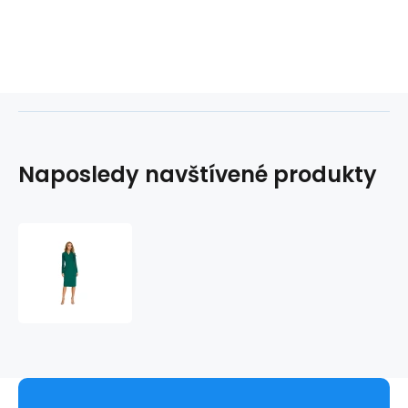
Naposledy navštívené produkty
Dámské
šaty
S136
-
Stylove