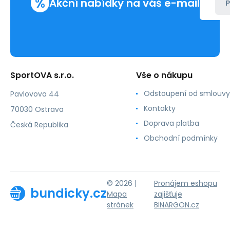
%
Akční nabídky na váš e-mail
P
SportOVA s.r.o.
Vše o nákupu
Odstoupení od smlouvy
Pavlovova 44
Kontakty
70030 Ostrava
Doprava platba
Česká Republika
Obchodní podmínky
© 2026 |
Pronájem eshopu
bundicky.cz
Mapa
zajišťuje
stránek
BINARGON.cz