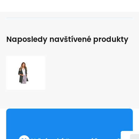
Naposledy navštívené produkty
Dámské
sako
M429
-
Moe