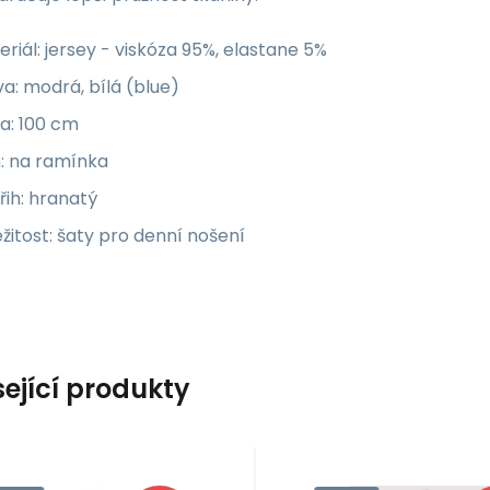
riál: jersey - viskóza 95%, elastane 5%
a: modrá, bílá (blue)
a: 100 cm
h: na ramínka
řih: hranatý
ežitost: šaty pro denní nošení
sející produkty