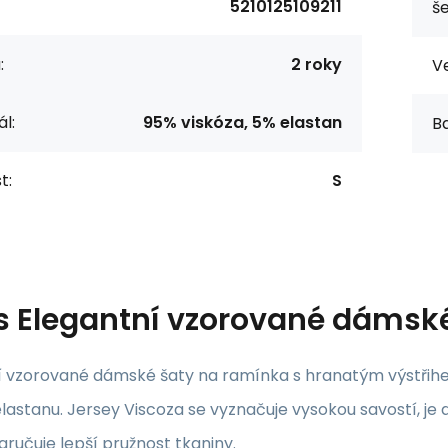
5210125109211
še
:
2 roky
Ve
l:
95% viskóza, 5% elastan
Ba
t:
S
s
Elegantní vzorované dámsk
 vzorované dámské šaty na ramínka s hranatým výstřihem.
lastanu. Jersey Viscoza se vyznačuje vysokou savostí, j
aručuje lepší pružnost tkaniny.