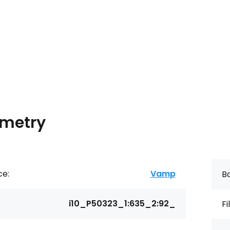
metry
ce:
Vamp
Ba
i10_P50323_1:635_2:92_
Fi