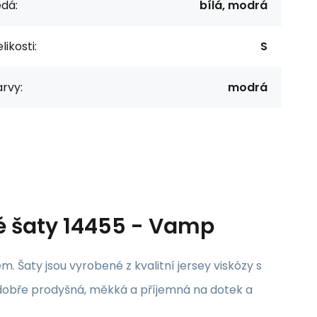
dá:
bílá, modrá
likosti:
S
rvy:
modrá
é šaty 14455 - Vamp
 Šaty jsou vyrobené z kvalitní jersey viskózy s
e dobře prodyšná, měkká a příjemná na dotek a