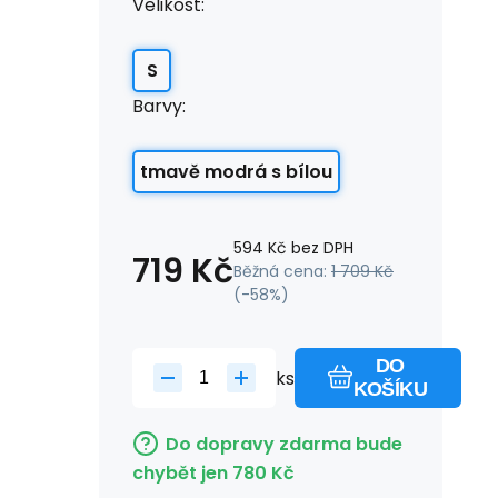
Velikost:
S
Barvy:
tmavě modrá s bílou
594
Kč
bez DPH
719
Kč
Běžná cena:
1 709
Kč
(-
58
%)
DO
ks
KOŠÍKU
Do dopravy zdarma bude
chybět jen
780
Kč