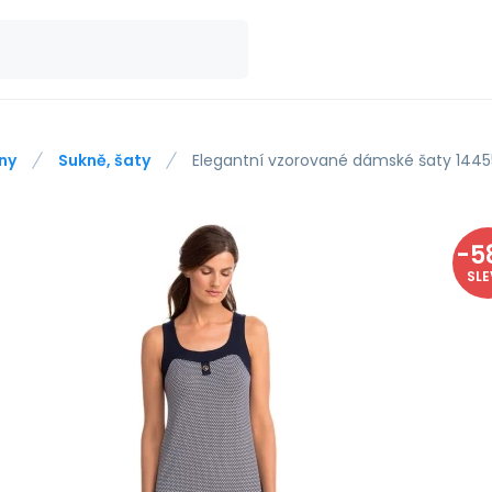
ny
Sukně, šaty
Elegantní vzorované dámské šaty 144
-
5
SL