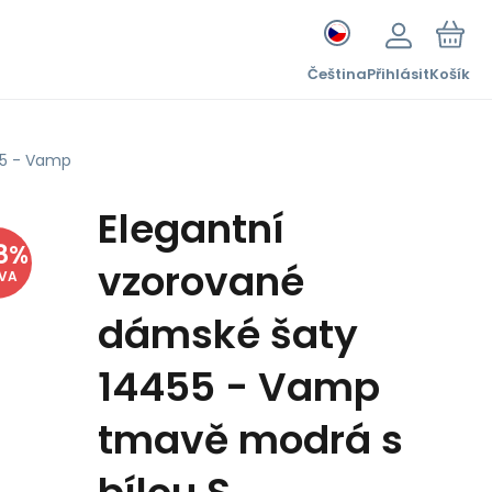
Čeština
Přihlásit
Košík
55 - Vamp
Elegantní
8
%
vzorované
EVA
dámské šaty
14455 - Vamp
tmavě modrá s