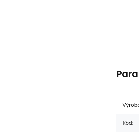
Para
Výrob
Kód: