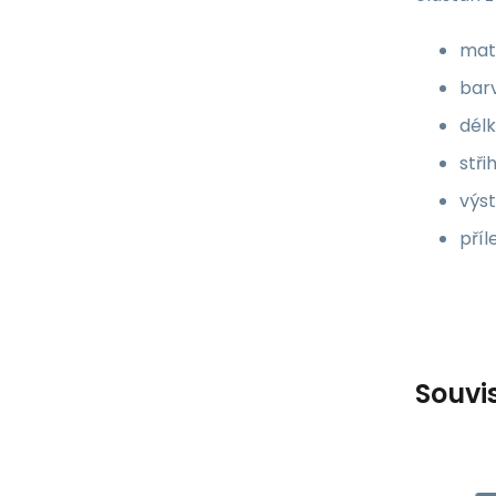
mate
barv
délk
stři
výst
příl
Souvi