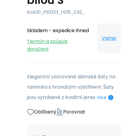
bílou S
Kód:
i10_P50323_1:635_2:92_
Skladem - expedice ihned
Vamp
Termín a způsob
doručení
Elegantní vzorované dámské šaty na
ramínka s hranatým výstřihem. Šaty
jsou vyrobené z kvalitní jerse
Více
Oblíbený
Porovnat