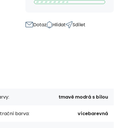
Dotaz
Hlídat
Sdílet
rvy:
tmavě modrá s bílou
ltrační barva:
vícebarevná