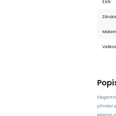
EAN:
Záruka
Materiá
Velikos
Popi
Elegantní
příměsí e
elastan z