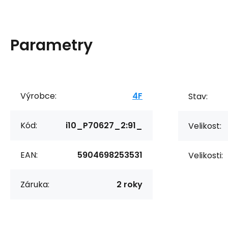
Parametry
Výrobce:
4F
Stav:
Kód:
i10_P70627_2:91_
Velikost:
EAN:
5904698253531
Velikosti:
Záruka:
2 roky