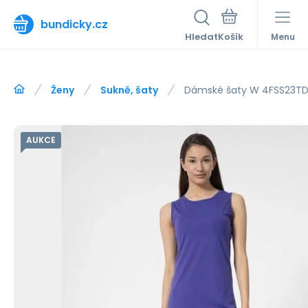
bundicky.cz
Hledat
Menu
Ženy
Sukně, šaty
Dámské šaty W 4FSS23TDR
AUKCE