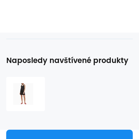
Naposledy navštívené produkty
Plážové
šaty
KW0KW01001-
BEH
černá
-
Calvin
Klein