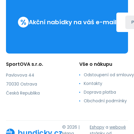
%
Akční nabídky na váš e-mail
P
SportOVA s.r.o.
Vše o nákupu
Odstoupení od smlouvy
Pavlovova 44
Kontakty
70030 Ostrava
Doprava platba
Česká Republika
Obchodní podmínky
© 2026 |
Eshopy
a
webové
bundicky.cz
Mapa
stránky
od