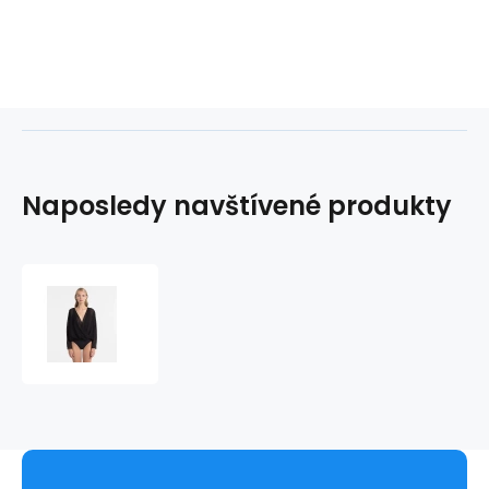
Naposledy navštívené produkty
Plážový
overál
KW0KW00404-
001
černá
-
Calvin
Klein