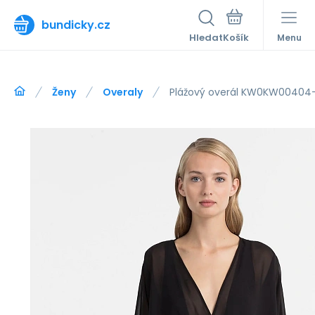
bundicky.cz
Hledat
Menu
Ženy
Overaly
Plážový overál KW0KW00404-0