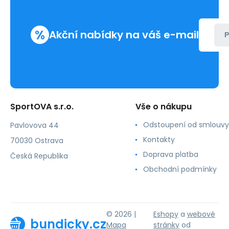
%
Akční nabídky na váš e-mail
P
SportOVA s.r.o.
Vše o nákupu
Odstoupení od smlouvy
Pavlovova 44
Kontakty
70030 Ostrava
Doprava platba
Česká Republika
Obchodní podmínky
© 2026 |
Eshopy
a
webové
bundicky.cz
Mapa
stránky
od