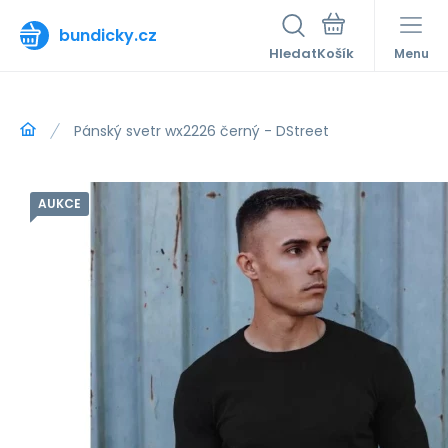
bundicky.cz
Hledat
Menu
Pánský svetr wx2226 černý - DStreet
AUKCE