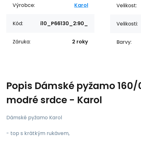
Výrobce:
Karol
Velikost:
Kód:
i10_P66130_2:90_
Velikosti:
Záruka:
2 roky
Barvy:
Popis
Dámské pyžamo 160/0
modré srdce - Karol
Dámské pyžamo Karol
- top s krátkým rukávem,