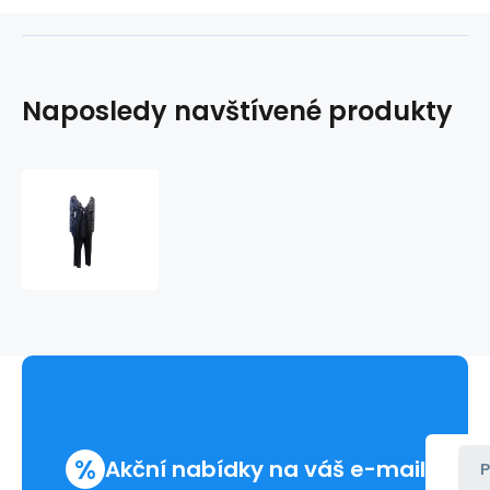
Naposledy navštívené produkty
Dámské
pyžamo
3211132
-
Féraud
%
Akční nabídky na váš e-mail
P