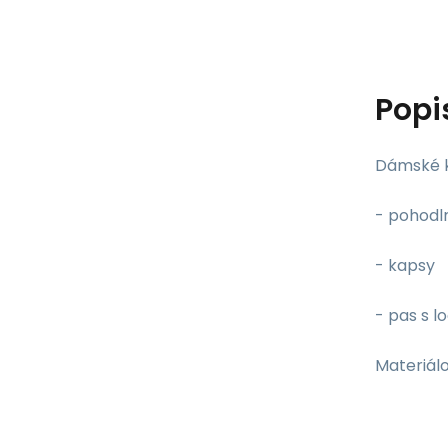
Popi
Dámské k
- pohodl
- kapsy
- pas s l
Materiálo