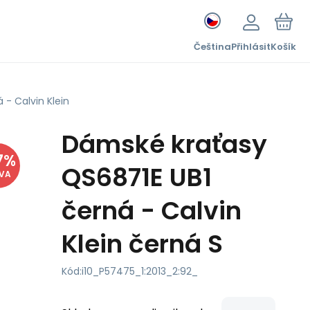
Čeština
Přihlásit
Košík
- Calvin Klein
Dámské kraťasy
7
%
QS6871E UB1
EVA
černá - Calvin
Klein černá S
Kód:
i10_P57475_1:2013_2:92_