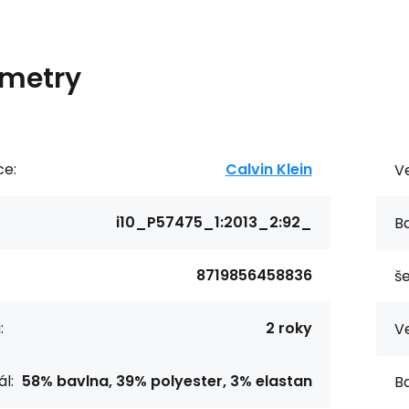
metry
ce:
Calvin Klein
Ve
i10_P57475_1:2013_2:92_
Ba
8719856458836
še
:
2 roky
Ve
l:
58% bavlna, 39% polyester, 3% elastan
Ba