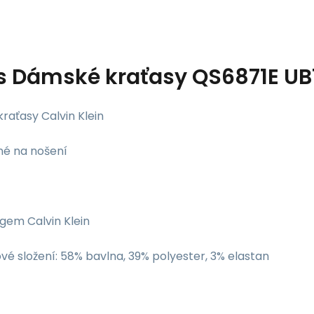
s
Dámské kraťasy QS6871E UB1 
raťasy Calvin Klein
né na nošení
ogem Calvin Klein
vé složení: 58% bavlna, 39% polyester, 3% elastan