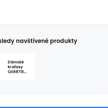
ledy navštívené produkty
Dámské
kraťasy
QS6871E
UB1 černá -
Calvin
Klein