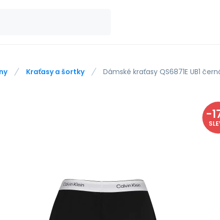
ny
Kraťasy a šortky
Dámské kraťasy QS6871E UB1 černá 
-
1
SL