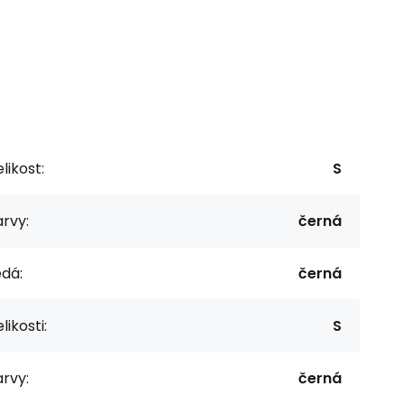
likost:
S
rvy:
černá
dá:
černá
likosti:
S
rvy:
černá