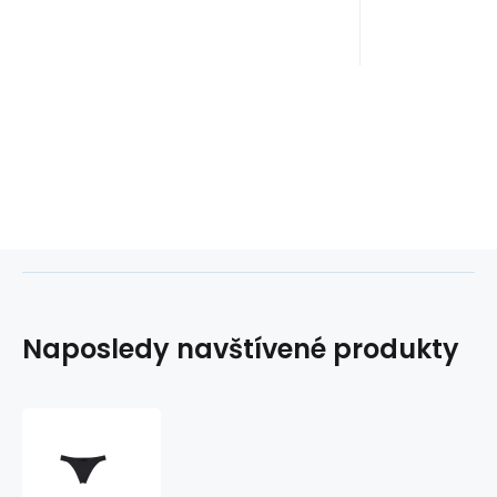
Naposledy navštívené produkty
Spodní
díl
plavek