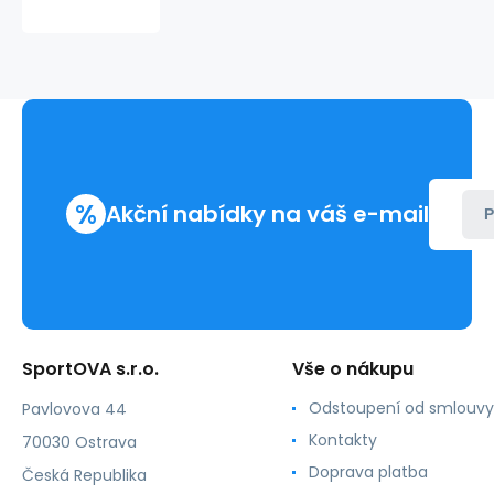
KW0KW00830-
BEH
černá
-
Calvin
Klein
%
Akční nabídky na váš e-mail
P
SportOVA s.r.o.
Vše o nákupu
Odstoupení od smlouvy
Pavlovova 44
Kontakty
70030 Ostrava
Doprava platba
Česká Republika