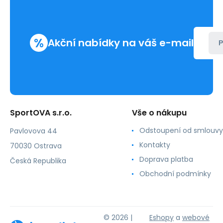
%
Akční nabídky na váš e-mail
P
SportOVA s.r.o.
Vše o nákupu
Odstoupení od smlouvy
Pavlovova 44
Kontakty
70030 Ostrava
Doprava platba
Česká Republika
Obchodní podmínky
© 2026 |
Eshopy
a
webové