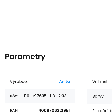
Parametry
Výrobce:
Anita
Velikost:
Kód:
i10_P17635_1:3_2:33_
Barvy:
EAN:
4009706221951
Filtrační 