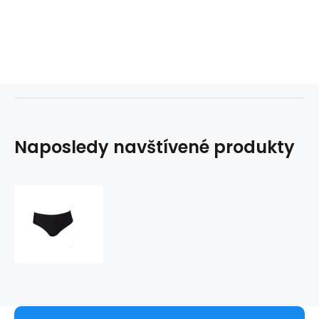
Naposledy navštívené produkty
Spodní
díl
plavek
Anita
8709