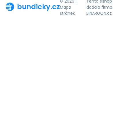
© 2026 |
Tento eshop
bundicky.cz
Mapa
dodala firma
stránek
BINARGON.cz