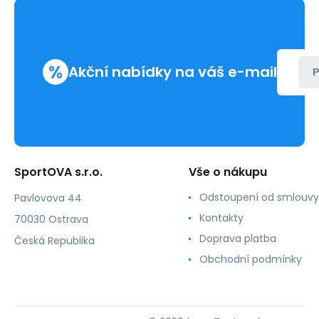
Self
%
Akční nabídky na váš e-mail
P
SportOVA s.r.o.
Vše o nákupu
Odstoupení od smlouvy
Pavlovova 44
Kontakty
70030 Ostrava
Doprava platba
Česká Republika
Obchodní podmínky