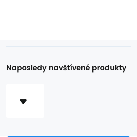
Naposledy navštívené produkty
Dámský
spodní
díl
plavek
brazil
classic
-