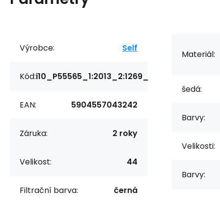
Výrobce:
Self
Materiál:
Kód:
i10_P55565_1:2013_2:1269_
šedá:
EAN:
5904557043242
Barvy:
Záruka:
2 roky
Velikosti:
Velikost:
44
Barvy:
Filtrační barva:
černá