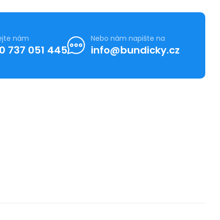
ejte nám
Nebo nám napište na
0 737 051 445
info@bundicky.cz