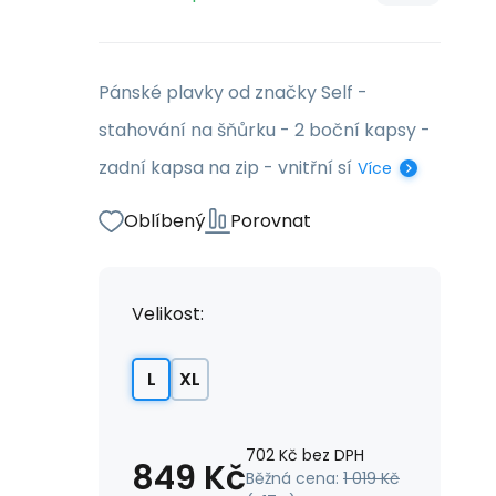
Pánské plavky od značky Self -
stahování na šňůrku - 2 boční kapsy -
zadní kapsa na zip - vnitřní sí
Více
Oblíbený
Porovnat
Velikost:
L
XL
702
Kč
bez DPH
849
Kč
Běžná cena:
1 019
Kč