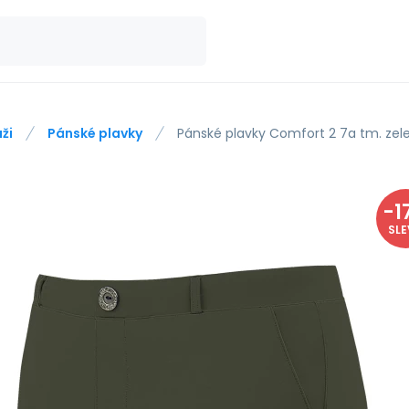
ži
Pánské plavky
Pánské plavky Comfort 2 7a tm. zele
-
1
SL