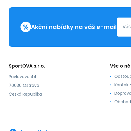
%
Akční nabídky na váš e-mail
SportOVA s.r.o.
Vše o n
Odstoup
Pavlovova 44
Kontakt
70030 Ostrava
Doprava
Česká Republika
Obchod