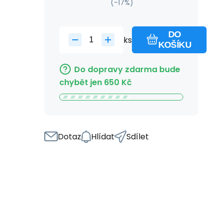
(-
17
%)
DO
ks
KOŠÍKU
Do dopravy zdarma bude
chybět jen
650
Kč
Dotaz
Hlídat
Sdílet