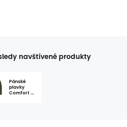
ledy navštívené produkty
Pánské
plavky
Comfort 2
7a tm.
zelené -
Self