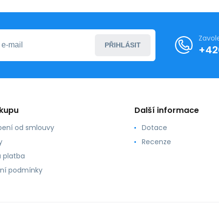
Zavol
PŘIHLÁSIT
+42
ákupu
Další informace
ení od smlouvy
Dotace
y
Recenze
 platba
ní podmínky