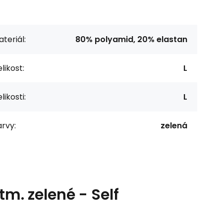
teriál:
80% polyamid, 20% elastan
likost:
L
likosti:
L
rvy:
zelená
m. zelené - Self