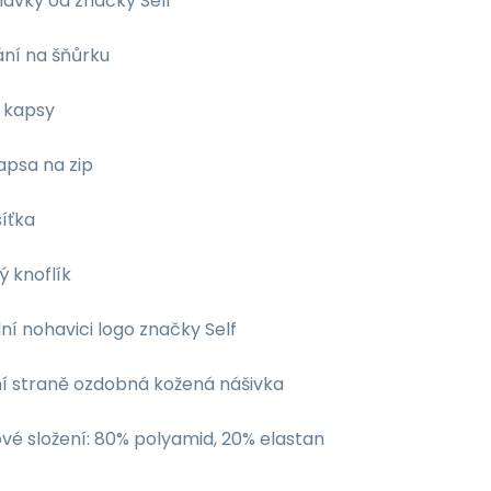
lavky od značky Self
ání na šňůrku
í kapsy
apsa na zip
síťka
ý knoflík
ní nohavici logo značky Self
ní straně ozdobná kožená nášivka
vé složení: 80% polyamid, 20% elastan