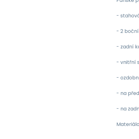
Pánské p
- stahov
- 2 bočn
- zadní k
- vnitřní 
- ozdobn
- na před
- na zad
Materiálo