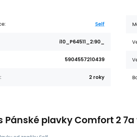
ce:
Self
Ma
i10_P64511_2:90_
Ve
5904557210439
Ve
:
2 roky
Ba
s
Pánské plavky Comfort 2 7a t