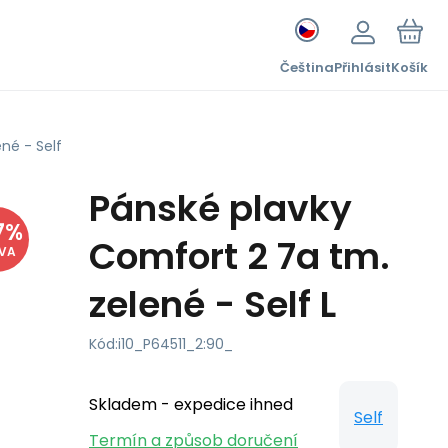
Čeština
Přihlásit
Košík
né - Self
Pánské plavky
7
%
Comfort 2 7a tm.
EVA
zelené - Self L
Kód:
i10_P64511_2:90_
Skladem - expedice ihned
Self
Termín a způsob doručení