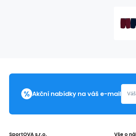
%
Akční nabídky na váš e-mail
SportOVA s.r.o.
Vše o n