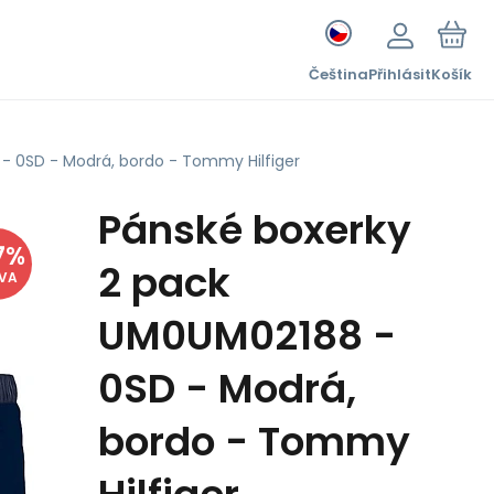
Čeština
Přihlásit
Košík
- 0SD - Modrá, bordo - Tommy Hilfiger
Pánské boxerky
7
%
2 pack
EVA
UM0UM02188 -
0SD - Modrá,
bordo - Tommy