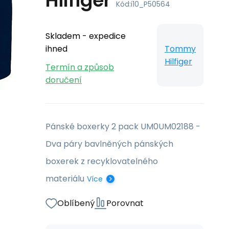
Hilfiger
Kód:
i10_P50564
Skladem - expedice
ihned
Tommy
Hilfiger
Termín a způsob
doručení
Pánské boxerky 2 pack UM0UM02188 -
Dva páry bavlněných pánských
boxerek z recyklovatelného
materiálu
Více
Oblíbený
Porovnat