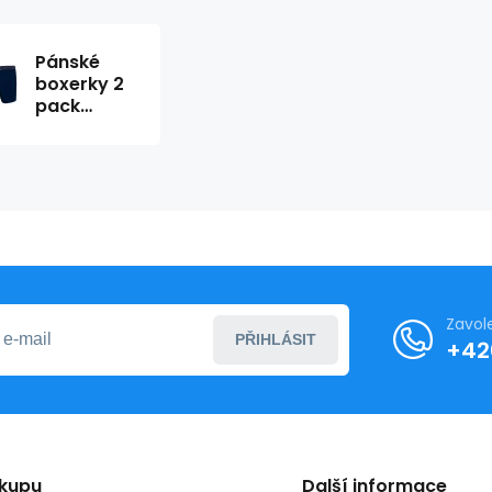
Pánské
boxerky 2
pack
UM0UM02188
- 0SD -
Modrá,
bordo -
Tommy
Hilfiger
Zavol
PŘIHLÁSIT
+42
ákupu
Další informace