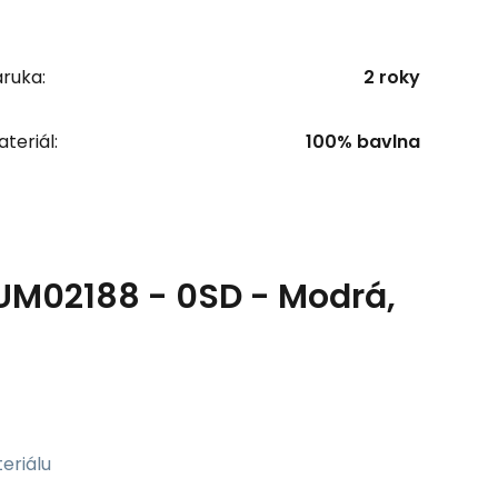
ruka:
2 roky
teriál:
100% bavlna
UM02188 - 0SD - Modrá,
eriálu