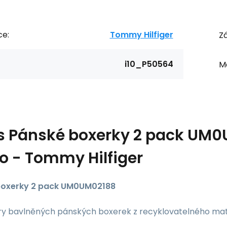
ce:
Tommy Hilfiger
Zá
i10_P50564
Ma
s
Pánské boxerky 2 pack UM0
o - Tommy Hilfiger
boxerky 2 pack UM0UM02188
ry bavlněných pánských boxerek z recyklovatelného mat