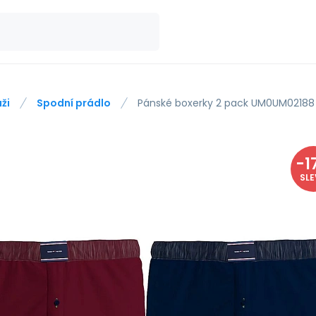
ži
Spodní prádlo
Pánské boxerky 2 pack UM0UM02188 
-
1
SL