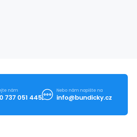
ejte nám
Nebo nám napište na
0 737 051 445
info@bundicky.cz