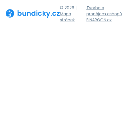
© 2026 |
Tvorba a
bundicky.cz
Mapa
pronájem eshopů
stránek
BINARGON.cz