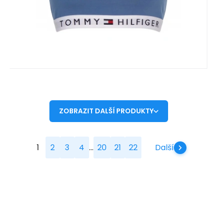
ZOBRAZIT DALŠÍ PRODUKTY
...
1
2
3
4
20
21
22
Další