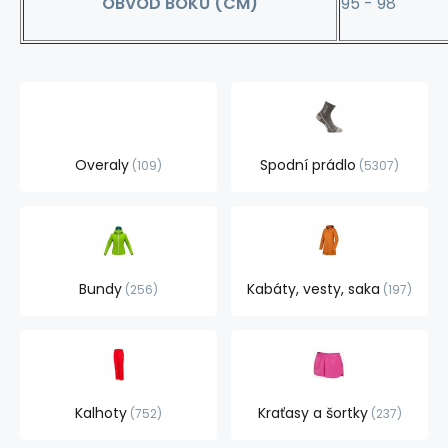
OBVOD BOKŮ (CM)
95 - 98
Overaly
Spodní prádlo
109
5307
Bundy
Kabáty, vesty, saka
256
197
Kalhoty
Kraťasy a šortky
752
237