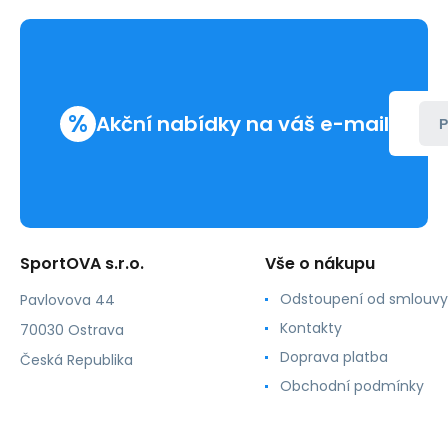
%
Akční nabídky na váš e-mail
P
SportOVA s.r.o.
Vše o nákupu
Odstoupení od smlouvy
Pavlovova 44
Kontakty
70030 Ostrava
Doprava platba
Česká Republika
Obchodní podmínky