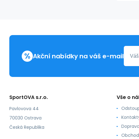
%
Akční nabídky na váš e-mail
SportOVA s.r.o.
Vše o n
Odstoup
Pavlovova 44
Kontakt
70030 Ostrava
Doprava
Česká Republika
Obchod