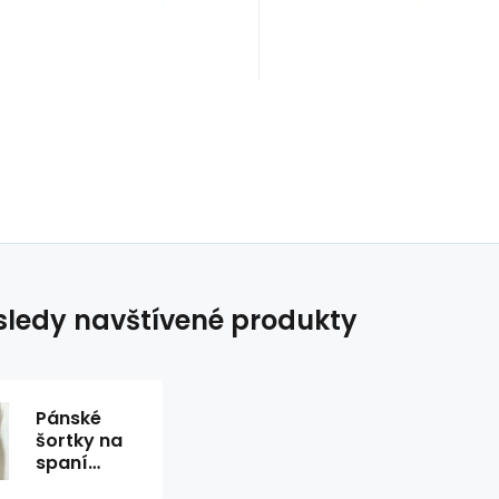
ledy navštívené produkty
Pánské
šortky na
spaní
UM0UM02394