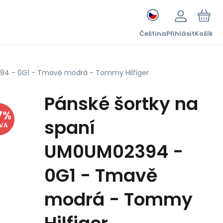
Čeština
Přihlásit
Košík
94 - 0G1 - Tmavě modrá - Tommy Hilfiger
Pánské šortky na
7
%
spaní
EVA
UM0UM02394 -
0G1 - Tmavě
modrá - Tommy