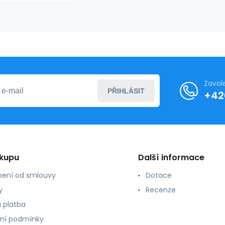
- 0G1 -
Tmavě
modrá -
Tommy
Hilfiger
Zavol
PŘIHLÁSIT
+42
ákupu
Další informace
ení od smlouvy
Dotace
y
Recenze
 platba
ní podmínky