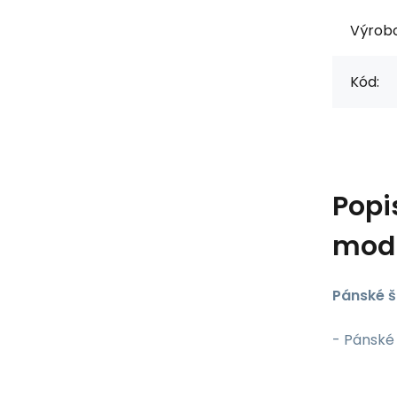
Výrob
Kód:
Popi
modr
Pánské 
- Pánské 