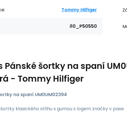
ce:
Tommy Hilfiger
Zá
i10_P50550
Ma
s
Pánské šortky na spaní UM
á - Tommy Hilfiger
šortky na spaní UM0UM02394
šortky klasického střihu s gumou s logem značky v pase