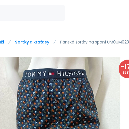
ži
Šortky a kraťasy
Pánské šortky na spaní UM0UM023
-
1
SL