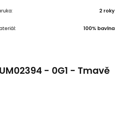
ruka:
2 roky
teriál:
100% bavlna
0UM02394 - 0G1 - Tmavě