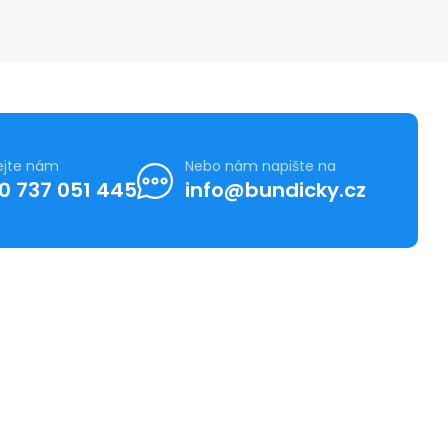
ejte nám
Nebo nám napište na
0 737 051 445
info@bundicky.cz