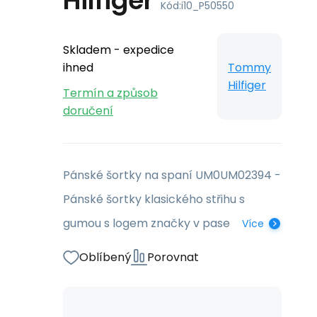
Hilfiger
Kód:
i10_P50550
Skladem - expedice
ihned
Tommy
Hilfiger
Termín a způsob
doručení
Pánské šortky na spaní UM0UM02394 -
Pánské šortky klasického střihu s
gumou s logem značky v pase
Více
Oblíbený
Porovnat