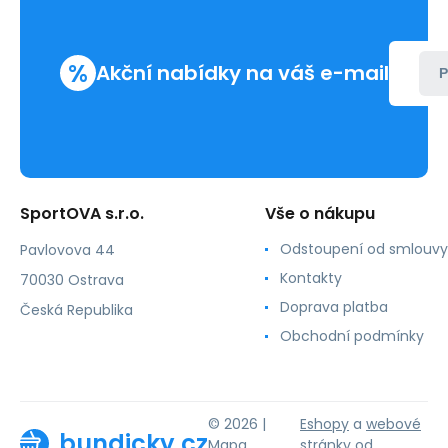
%
Akční nabídky na váš e-mail
P
SportOVA s.r.o.
Vše o nákupu
Odstoupení od smlouvy
Pavlovova 44
Kontakty
70030 Ostrava
Doprava platba
Česká Republika
Obchodní podmínky
© 2026 |
Eshopy
a
webové
bundicky.cz
Mapa
stránky
od