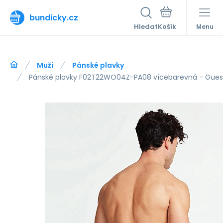
bundicky.cz
Hledat
Menu
Muži
Pánské plavky
Pánské plavky F02T22WO04Z-PA08 vícebarevná - Gues