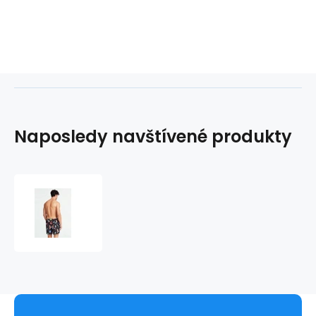
Naposledy navštívené produkty
Pánské
plavky
F02T22WO04Z-
PA08
vícebarevná
-
Guess