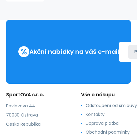
0GM
černá
-
Calvin
Klein
%
Akční nabídky na váš e-mail
P
SportOVA s.r.o.
Vše o nákupu
Odstoupení od smlouvy
Pavlovova 44
Kontakty
70030 Ostrava
Doprava platba
Česká Republika
Obchodní podmínky