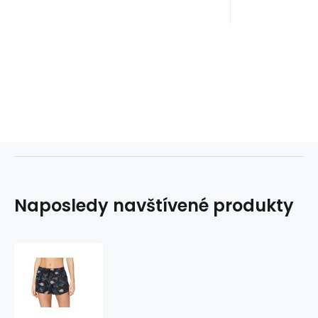
Naposledy navštívené produkty
Dámské
plážové
šortky
KW0KW01060-