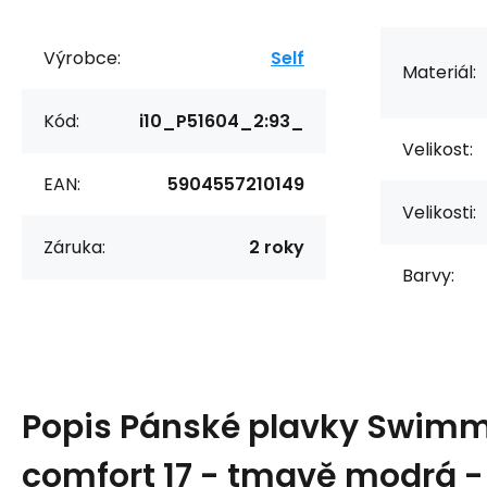
Výrobce:
Self
Materiál:
Kód:
i10_P51604_2:93_
Velikost:
EAN:
5904557210149
Velikosti:
Záruka:
2 roky
Barvy:
Popis
Pánské plavky Swimm
comfort 17 - tmavě modrá - 