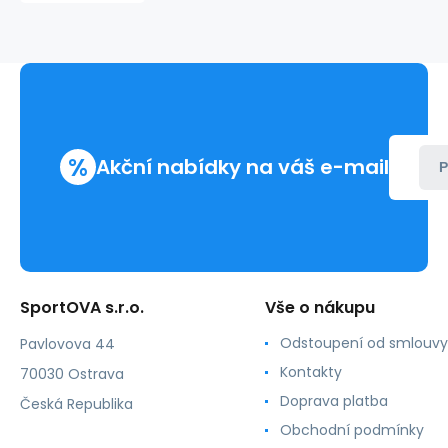
comfort
17
-
tmavě
modrá
-
Self
%
Akční nabídky na váš e-mail
P
SportOVA s.r.o.
Vše o nákupu
Odstoupení od smlouvy
Pavlovova 44
Kontakty
70030 Ostrava
Doprava platba
Česká Republika
Obchodní podmínky