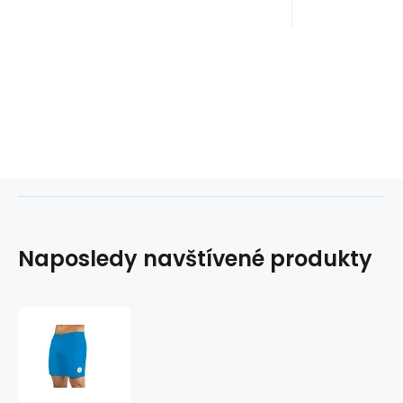
Naposledy navštívené produkty
Pánské
plavky
Swimming
shorts