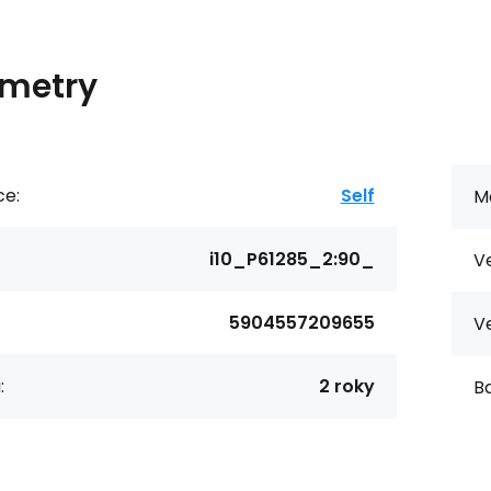
metry
ce:
Self
Ma
i10_P61285_2:90_
Ve
5904557209655
Ve
:
2 roky
Ba