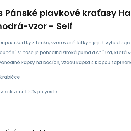
s
Pánské plavkové kraťasy Ha
modrá-vzor - Self
upací šortky z tenké, vzorované látky - jejich výhodou je 
oupání. V pase je pohodlná široká guma a šňůrka, která 
 Pohodlné kapsy na bocích, vzadu kapsa s klopou zapínaná n
 krabičce
vé složení: 100% polyester