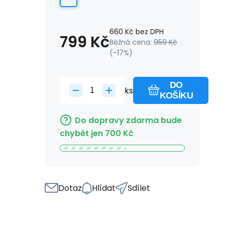
660
Kč
bez DPH
799
Kč
Běžná cena:
959
Kč
(-
17
%)
DO
ks
KOŠÍKU
Do dopravy zdarma bude
chybět jen
700
Kč
Dotaz
Hlídat
Sdílet