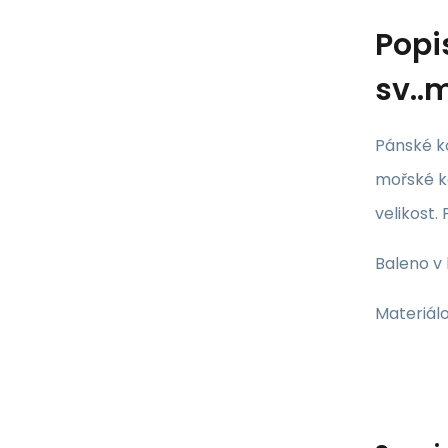
Popi
sv..
Pánské ko
mořské k
velikost.
Baleno v
Materiálo