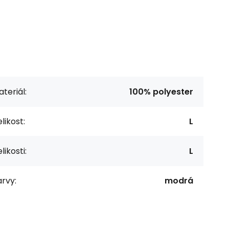
teriál:
100% polyester
likost:
L
likosti:
L
rvy:
modrá