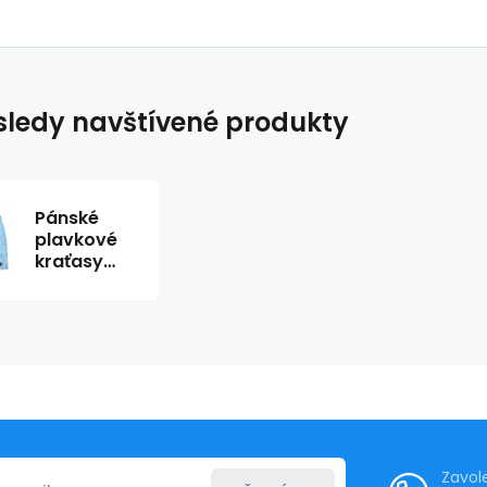
ledy navštívené produkty
Pánské
plavkové
kraťasy
Happy Self
SM29-28
sv..modrá-
vzor - Self
Zavol