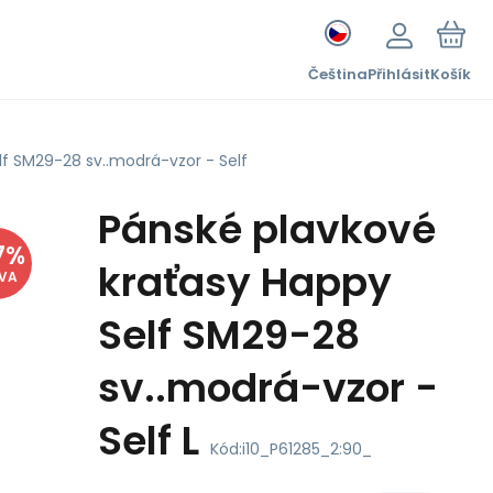
Čeština
Přihlásit
Košík
lf SM29-28 sv..modrá-vzor - Self
Pánské plavkové
7
%
kraťasy Happy
EVA
Self SM29-28
sv..modrá-vzor -
Self L
Kód:
i10_P61285_2:90_