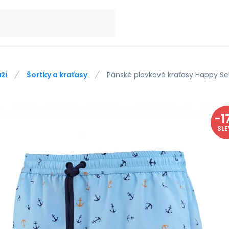
ži
Šortky a kraťasy
Pánské plavkové kraťasy Happy Se
-
1
SL