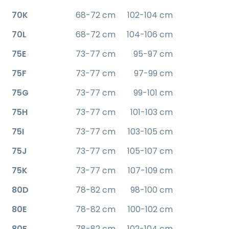
70K
68-72 cm
102-104 cm
70L
68-72 cm
104-106 cm
75E
73-77 cm
95-97 cm
75F
73-77 cm
97-99 cm
75G
73-77 cm
99-101 cm
75H
73-77 cm
101-103 cm
75I
73-77 cm
103-105 cm
75J
73-77 cm
105-107 cm
75K
73-77 cm
107-109 cm
80D
78-82 cm
98-100 cm
80E
78-82 cm
100-102 cm
80F
78-82 cm
102-104 cm