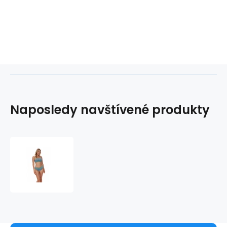
Naposledy navštívené produkty
Horní
díl
plavek
Elba
modro-
žluté
-
Lupo