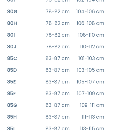
80G
78-82 cm
104-106 cm
80H
78-82 cm
106-108 cm
80I
78-82 cm
108-110 cm
80J
78-82 cm
110-112 cm
85C
83-87 cm
101-103 cm
85D
83-87 cm
103-105 cm
85E
83-87 cm
105-107 cm
85F
83-87 cm
107-109 cm
85G
83-87 cm
109-111 cm
85H
83-87 cm
111-113 cm
85I
83-87 cm
113-115 cm