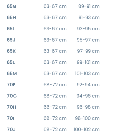
65G
63-67 cm
89-91 cm
65H
63-67 cm
91-93 cm
65I
63-67 cm
93-95 cm
65J
63-67 cm
95-97 cm
65K
63-67 cm
97-99 cm
65L
63-67 cm
99-101 cm
65M
63-67 cm
101-103 cm
70F
68-72 cm
92-94 cm
70G
68-72 cm
94-96 cm
70H
68-72 cm
96-98 cm
70I
68-72 cm
98-100 cm
70J
68-72 cm
100-102 cm