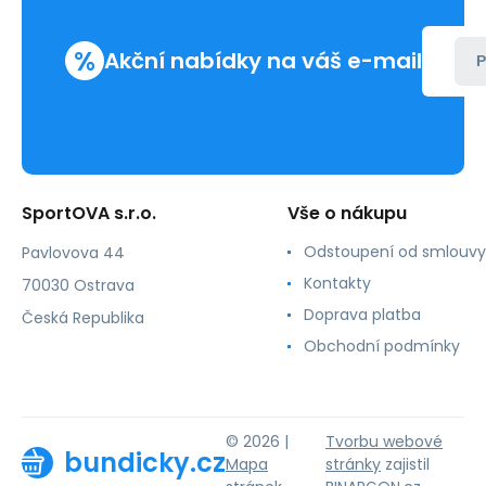
%
Akční nabídky na váš e-mail
P
SportOVA s.r.o.
Vše o nákupu
Odstoupení od smlouvy
Pavlovova 44
Kontakty
70030 Ostrava
Doprava platba
Česká Republika
Obchodní podmínky
© 2026 |
Tvorbu webové
bundicky.cz
Mapa
stránky
zajistil