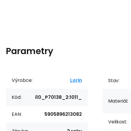
Parametry
Výrobce:
Lorin
Stav:
Kód:
i10_P70138_2:1011_
Materiál:
EAN:
5905896213082
Velikost: