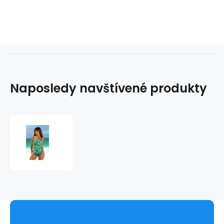
Naposledy navštívené produkty
Tankiny
plavky
Suzanne
L5235/4
zeleno-
modré
-
Lorin