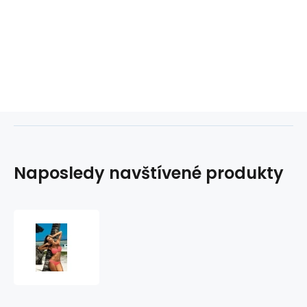
Naposledy navštívené produkty
Dvoudílné
plavky
Tracy
M-
392
-