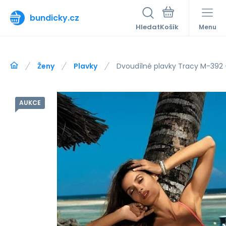
bundicky.cz
Hledat
Menu
Ženy
Plavky
Dvoudílné plavky Tracy M-392 
AUKCE