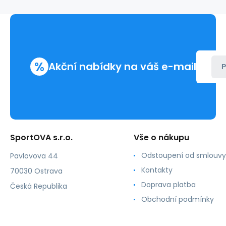
Marko
%
Akční nabídky na váš e-mail
P
SportOVA s.r.o.
Vše o nákupu
Odstoupení od smlouvy
Pavlovova 44
Kontakty
70030 Ostrava
Doprava platba
Česká Republika
Obchodní podmínky