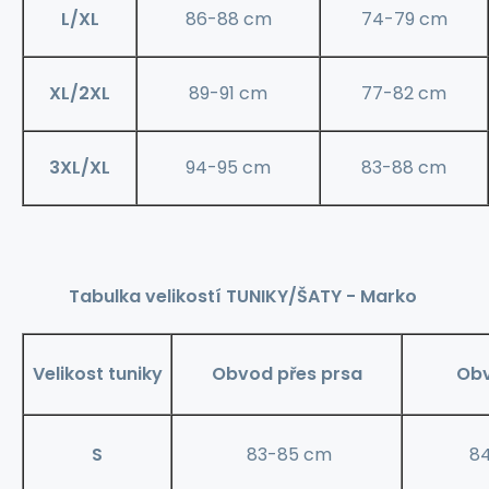
L/XL
86-88 cm
74-79 cm
XL/2XL
89-91 cm
77-82 cm
3XL/XL
94-95 cm
83-88 cm
Tabulka velikostí TUNIKY/ŠATY - Marko
Velikost tuniky
Obvod přes prsa
Obv
S
83-85 cm
8