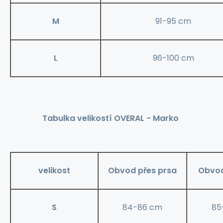
M
91-95 cm
L
96-100 cm
Tabulka velikostí OVERAL - Marko
velikost
Obvod přes prsa
Obvod
S
84-86 cm
85