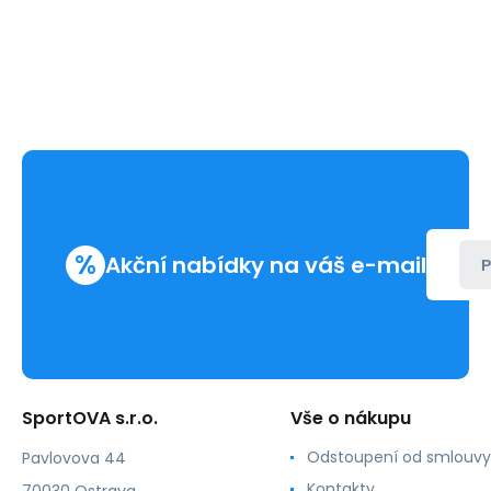
%
Akční nabídky na váš e-mail
P
SportOVA s.r.o.
Vše o nákupu
Odstoupení od smlouvy
Pavlovova 44
Kontakty