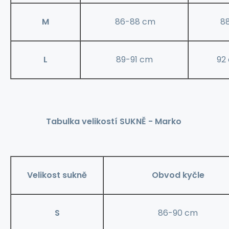
M
86-88 cm
8
L
89-91 cm
92
Tabulka velikostí SUKNĚ - Marko
Velikost sukně
Obvod kyčle
S
86-90 cm