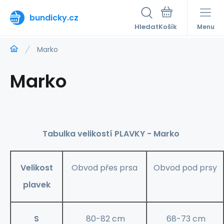
bundicky.cz
Hledat
Menu
Marko
Marko
Tabulka velikostí PLAVKY - Marko
Velikost
Obvod přes prsa
Obvod pod prsy
plavek
S
80-82 cm
68-73 cm