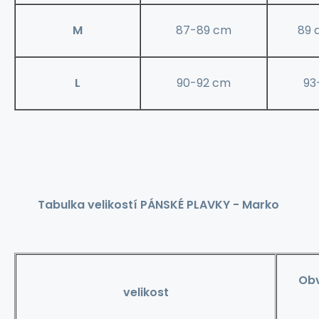
M
87-89 cm
89 
L
90-92 cm
93
Tabulka velikostí PÁNSKÉ PLAVKY - Marko
Obv
velikost