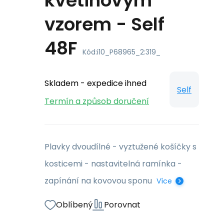
květinovým
vzorem - Self
48F
Kód:
i10_P68965_2:319_
Skladem - expedice ihned
Self
Termín a způsob doručení
Plavky dvoudílné - vyztužené košíčky s
kosticemi - nastavitelná ramínka -
zapínání na kovovou sponu
Více
Oblíbený
Porovnat