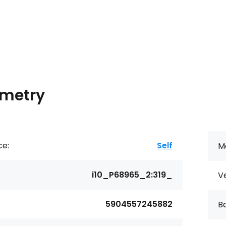
metry
ce:
Self
Ma
i10_P68965_2:319_
Ve
5904557245882
Ba