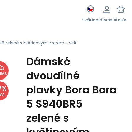
Čeština
Přihlásit
Košík
R5 zelené s květinovým vzorem - Self
Dámské
dvoudílné
RMA
plavky Bora Bora
7
%
EVA
5 S940BR5
zelené s