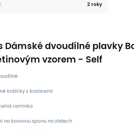
:
2 roky
s
Dámské dvoudílné plavky Bo
ětinovým vzorem - Self
voudílné
né košíčky s kosticemi
itelná ramínka
ní na kovovou sponu na zádech