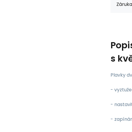
Záruka
Popi
s kv
Plavky d
- vyztuže
- nastav
- zapíná