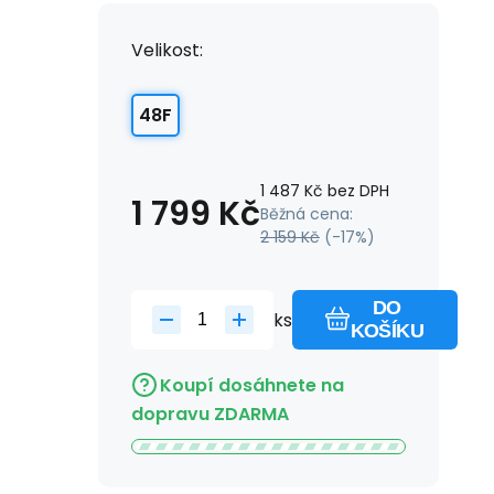
Velikost:
48F
1 487
Kč
bez DPH
1 799
Kč
Běžná cena:
2 159
Kč
(-
17
%)
DO
ks
KOŠÍKU
Koupí dosáhnete na
dopravu ZDARMA