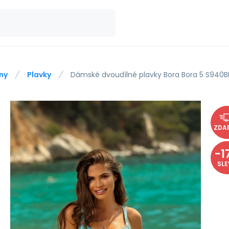
ny
Plavky
Dámské dvoudílné plavky Bora Bora 5 S940B
ZDA
-
1
SL