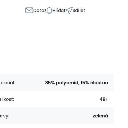
Dotaz
Hlídat
Sdílet
teriál:
85% polyamid, 15% elastan
likost:
48F
rvy:
zelená