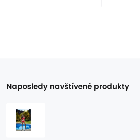
Naposledy navštívené produkty
Vrchní
díl
plavek
Agnes
P9