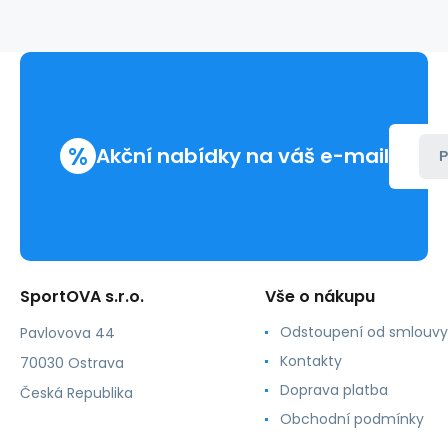
-
Fantasy
%
Akční nabídky na váš e-mail
P
SportOVA s.r.o.
Vše o nákupu
Odstoupení od smlouvy
Pavlovova 44
Kontakty
70030 Ostrava
Doprava platba
Česká Republika
Obchodní podmínky