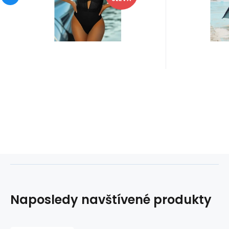
regulovatelná a odníma
ke kotník
Naposledy navštívené produkty