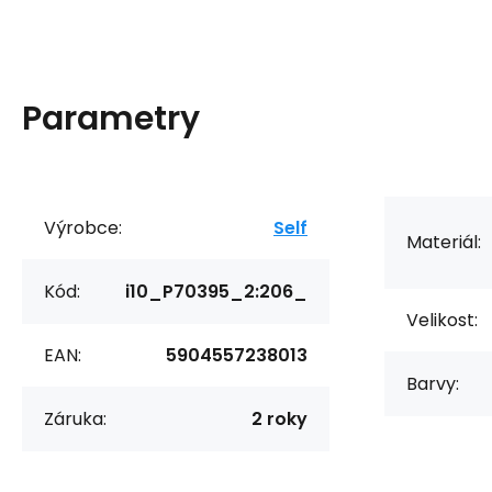
Parametry
Výrobce:
Self
Materiál:
Kód:
i10_P70395_2:206_
Velikost:
EAN:
5904557238013
Barvy:
Záruka:
2 roky