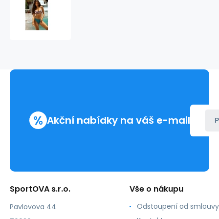
Dámské
dvoudílné
plavky
Bahia
1
S730BI1-
1
hnědozelené
-
Self
%
Akční nabídky na váš e-mail
P
SportOVA s.r.o.
Vše o nákupu
Odstoupení od smlouvy
Pavlovova 44