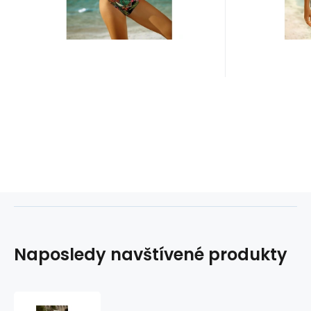
kosticemi - nasta
zdobené 
Naposledy navštívené produkty