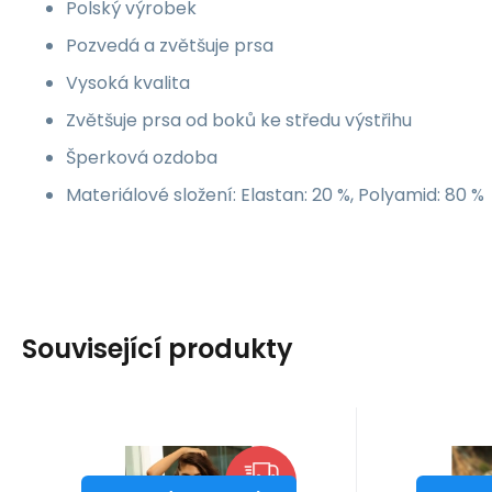
Polský výrobek
Pozvedá a zvětšuje prsa
Vysoká kvalita
Zvětšuje prsa od boků ke středu výstřihu
Šperková ozdoba
Materiálové složení: Elastan: 20 %, Polyamid: 80 %
Související produkty
Kód dod.:
Kód:
i10_P69771
1210004669007
Kód do
Kó
Skladem - expedice ihned
Skladem 
Self
Self
1 749
Záruka
Kč
2 roky
1 
Z
Dámské dvoudílné
Dámsk
od
od
2 099
Kč
38E
36B
36D
ZDARMA