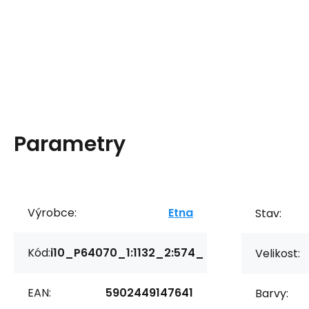
Parametry
Výrobce:
Etna
Stav:
Kód:
i10_P64070_1:1132_2:574_
Velikost:
EAN:
5902449147641
Barvy: