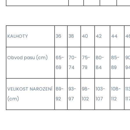
KALHOTY
36
38
40
42
44
4
Obvod pasu (cm)
65-
70-
75-
80-
85-
9
69
74
79
84
89
9
VELIKOST NAROZENÍ
89-
93-
98-
103-
108-
11
(cm)
92
97
102
107
112
11