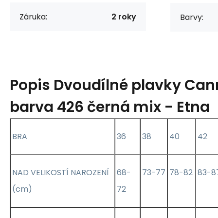
Záruka:
2 roky
Barvy:
Popis
Dvoudílné plavky Ca
barva 426 černá mix - Etna
BRA
36
38
40
42
NAD VELIKOSTÍ NAROZENÍ
68-
73-77
78-82
83-8
(cm)
72