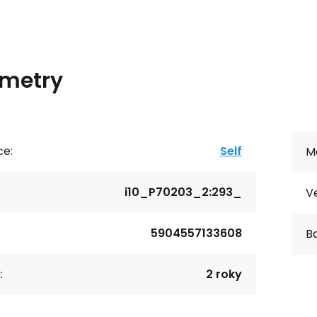
metry
ce:
Self
Ma
i10_P70203_2:293_
Ve
5904557133608
Ba
:
2 roky