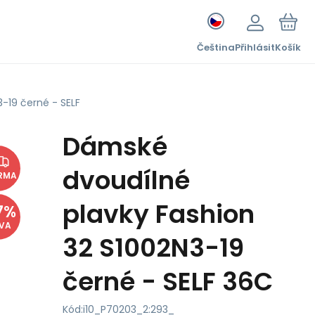
Čeština
Přihlásit
Košík
-19 černé - SELF
Dámské
dvoudílné
RMA
plavky Fashion
7
%
EVA
32 S1002N3-19
černé - SELF 36C
Kód:
i10_P70203_2:293_