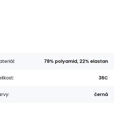
teriál:
78% polyamid, 22% elastan
likost:
36C
rvy:
černá