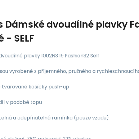
s
Dámské dvoudílné plavky F
é - SELF
voudílné plavky 1002N3 19 Fashion32 Self
 jsou vyrobené z příjemného, pružného a rychleschnoucíh
ě tvarované košíčky push-up
díl v podobě topu
itelná a odepínatelná ramínka (pouze vzadu)
vé složení: 78% polyamid, 22% elastan