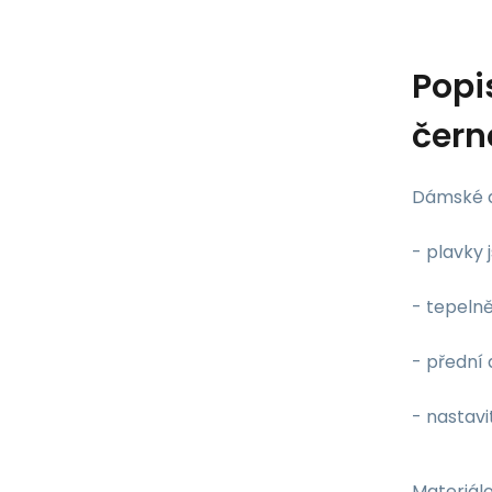
Popi
čern
Dámské d
- plavky
- tepeln
- přední 
- nastav
Materiálo