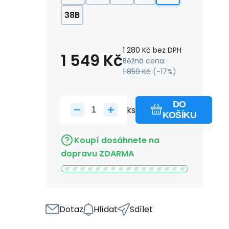
38B
1 280
Kč
bez DPH
1 549
Kč
Běžná cena:
1 859
Kč
(-
17
%)
DO
ks
KOŠÍKU
Koupí dosáhnete na
dopravu ZDARMA
Dotaz
Hlídat
Sdílet