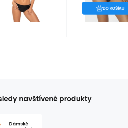
dprsenku bandeau, která
DO KOŠÍKU
my
ledy navštívené produkty
Dámské