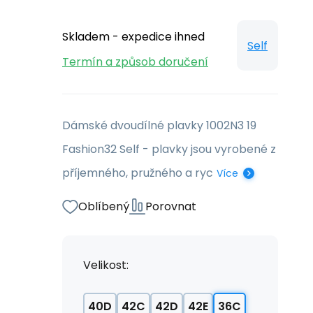
Skladem - expedice ihned
Self
Termín a způsob doručení
Dámské dvoudílné plavky 1002N3 19
Fashion32 Self - plavky jsou vyrobené z
příjemného, pružného a ryc
Více
Oblíbený
Porovnat
Velikost:
40D
42C
42D
42E
36C