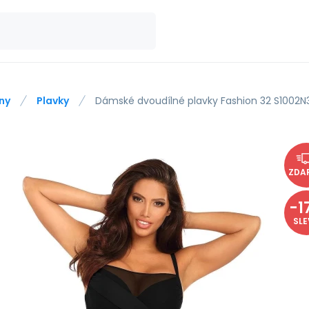
ny
Plavky
Dámské dvoudílné plavky Fashion 32 S1002N3
ZDA
-
1
SL