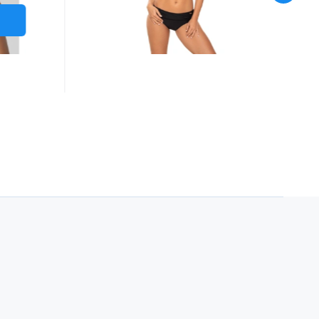
podprsenku bandeau, která
smy