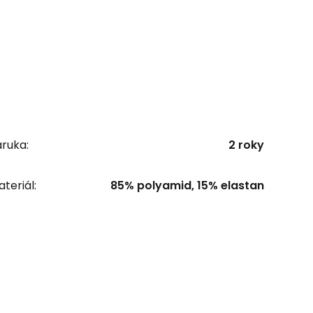
ruka:
2 roky
teriál:
85% polyamid, 15% elastan