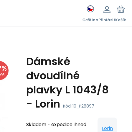
Čeština
Přihlásit
Košík
Dámské
7
%
dvoudílné
EVA
plavky L 1043/8
- Lorin
Kód:
i10_P28897
Skladem - expedice ihned
Lorin