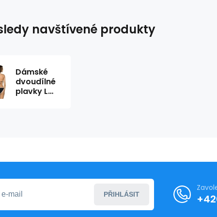
ledy navštívené produkty
Dámské
dvoudílné
plavky L
1043/8 -
Lorin
Zavol
PŘIHLÁSIT
+42