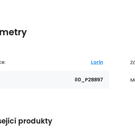
metry
ce:
Lorin
Zá
i10_P28897
Ma
sející produkty