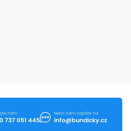
ejte nám
Nebo nám napište na
0 737 051 445
info@bundicky.cz