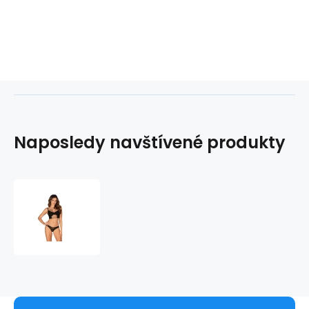
Naposledy navštívené produkty
Poutavý
set
Roxelia
set
-
Obsessive