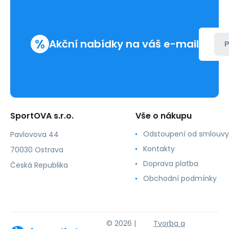
%
Akční nabídky na váš e-mail
P
SportOVA s.r.o.
Vše o nákupu
Odstoupení od smlouvy
Pavlovova 44
Kontakty
70030 Ostrava
Doprava platba
Česká Republika
Obchodní podmínky
© 2026 |
Tvorba a