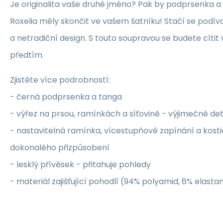
Je originalita vaše druhé jméno? Pak by podprsenka a
Roxelia měly skončit ve vašem šatníku! Stačí se podíva
a netradiční design. S touto soupravou se budete cítit
předtím.
Zjistěte více podrobností:
- černá podprsenka a tanga
- výřez na prsou, ramínkách a síťovině - výjimečné det
- nastavitelná ramínka, vícestupňové zapínání a kost
dokonalého přizpůsobení
- lesklý přívěsek - přitahuje pohledy
- materiál zajišťující pohodlí (94% polyamid, 6% elasta