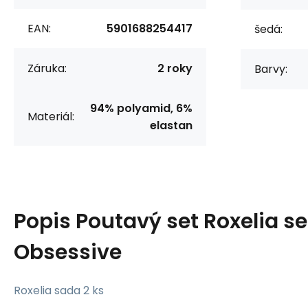
EAN:
5901688254417
šedá:
Záruka:
2 roky
Barvy:
94% polyamid, 6%
Materiál:
elastan
Popis
Poutavý set Roxelia se
Obsessive
Roxelia sada 2 ks