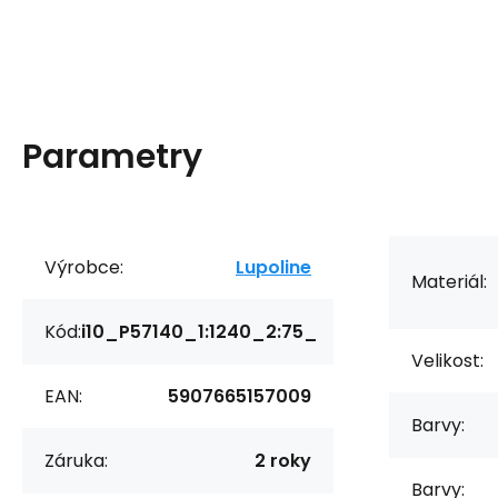
Parametry
Výrobce:
Lupoline
Materiál:
Kód:
i10_P57140_1:1240_2:75_
Velikost:
EAN:
5907665157009
Barvy:
Záruka:
2 roky
Barvy: