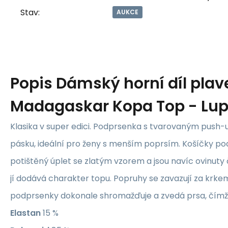
Stav:
AUKCE
Popis
Dámský horní díl plav
Madagaskar Kopa Top - Lup
Klasika v super edici. Podprsenka s tvarovaným push-
pásku, ideální pro ženy s menším poprsím. Košíčky p
potištěný úplet se zlatým vzorem a jsou navíc ovinuty 
jí dodává charakter topu. Popruhy se zavazují za krke
podprsenky dokonale shromažďuje a zvedá prsa, čímž j
Elastan
15 %