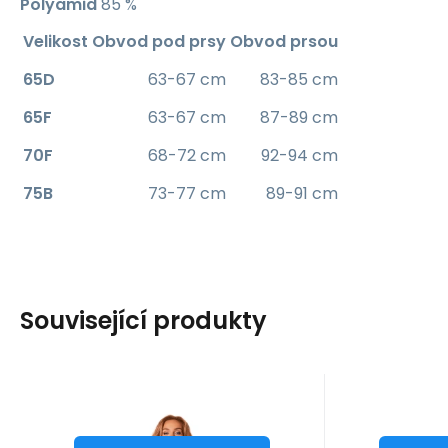
Polyamid
85 %
Velikost
Obvod pod prsy
Obvod prsou
65D
63-67 cm
83-85 cm
65F
63-67 cm
87-89 cm
70F
68-72 cm
92-94 cm
75B
73-77 cm
89-91 cm
Související produkty
Kód dod.:
Kód:
i10_P62159
1210004492742
Kód do
Kó
Skladem - expedice ihned
Skladem 
Obsessive
Obsessive
Záruka
1 299
2 roky
Kč
Z
Výjimečný set Bella
Decent
od
o
M/L
XL/2XL
XS/S
XL