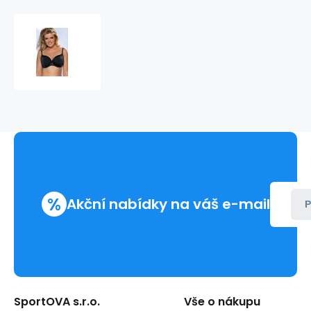
Plavky
vrchní
díl
SK-
13
-
AVA
%
Akční nabídky na váš e-mail
P
SportOVA s.r.o.
Vše o nákupu