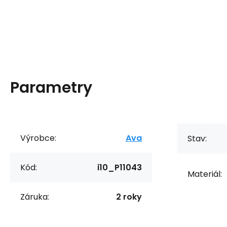
Parametry
Výrobce:
Ava
Stav:
Kód:
i10_P11043
Materiál:
Záruka:
2 roky