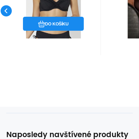
TM
Velikost 
Obvod po
Oblíbený
Porovnat
velikost V
DO KOŠÍKU
Naposledy navštívené produkty