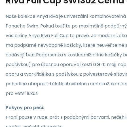
Riva Full Cup SW1302 Černá
Naše kolekce Anya Riva je univerzální kombinovatelná
Panache Swim. Pokud toužíte po maximálně podpůrnýc
vás bikiny Anya Riva Full Cup to pravé. Je moderní, oko
má podpůrné nevycpané košíčky, které neuvěřitelně z
dodávají tvar.Podprsenka s kosticemi3 dílné košíčky b
podšívkou) pro úžasnou oporuVelikosti GG-K mají nabr
oporu a tvarKřidélka s podšívkou z polyesterové síťovi
pohodlné obepnutí tělaNastavitelná ramínkaZakonč
pro větší luxus
Pokyny pro péči:
Praní pouze v ruce, prát s podobnými barvami, nežehlit,
nebělit, nečistit chemicky