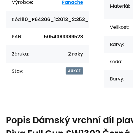
Výrobce:
Panache
Materiál:
Kód:
i10_P64306_1:2013_2:353_
Velikost:
EAN:
5054383389523
Barvy:
Záruka:
2 roky
šedá:
Stav:
AUKCE
Barvy:
Popis
Dámský vrchní díl pl