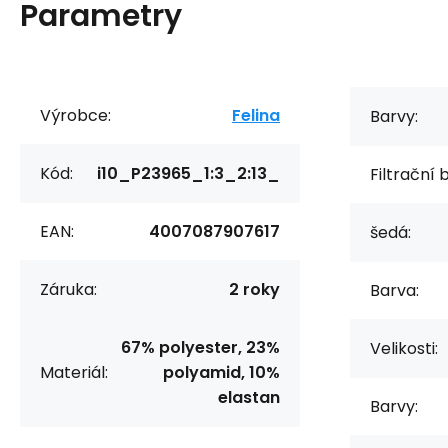
Parametry
Výrobce:
Felina
Barvy:
Kód:
i10_P23965_1:3_2:13_
Filtrační 
EAN:
4007087907617
šedá:
Záruka:
2 roky
Barva:
67% polyester, 23%
Velikosti:
Materiál:
polyamid, 10%
elastan
Barvy: