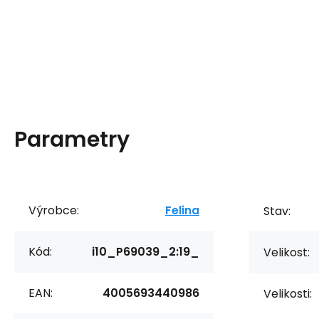
Parametry
Výrobce:
Felina
Stav:
Kód:
i10_P69039_2:19_
Velikost:
EAN:
4005693440986
Velikosti: