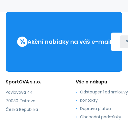
5086
-
Anita
%
Akční nabídky na váš e-mail
P
SportOVA s.r.o.
Vše o nákupu
Odstoupení od smlouvy
Pavlovova 44
Kontakty
70030 Ostrava
Doprava platba
Česká Republika
Obchodní podmínky