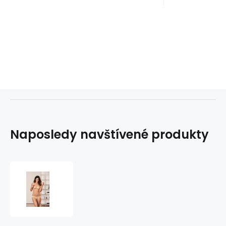
Naposledy navštívené produkty
Dámská
kojící
podprsenka
Miss
Lovely