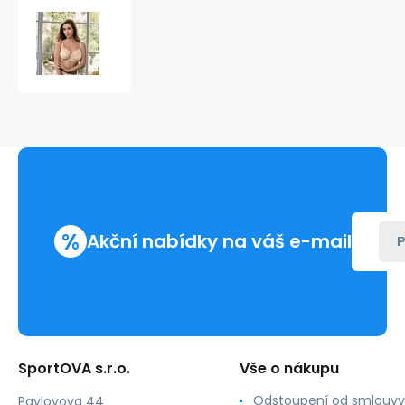
Podprsenka
s
kosticí
Grazia
5639
-
Anita
%
Akční nabídky na váš e-mail
P
SportOVA s.r.o.
Vše o nákupu
Odstoupení od smlouvy
Pavlovova 44