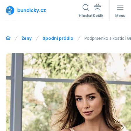
bundicky.cz
Hledat
Menu
Ženy
Spodní prádlo
Podprsenka s kosticí G