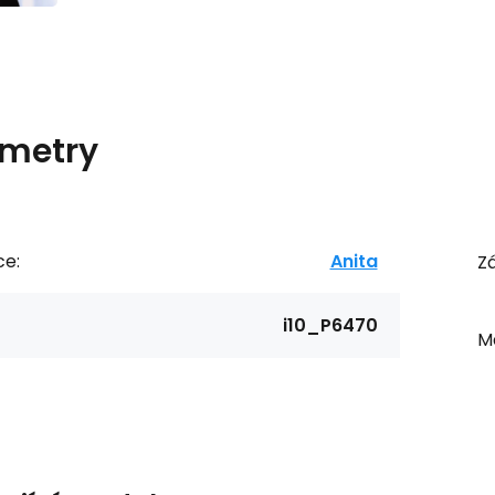
metry
ce:
Anita
Zá
i10_P6470
Ma