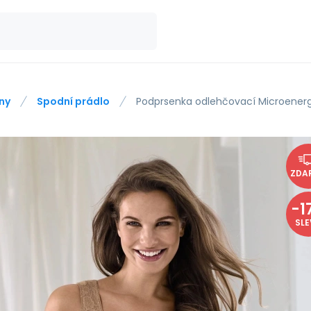
ny
Spodní prádlo
Podprsenka odlehčovací Microenerg
ZDA
-
1
SL