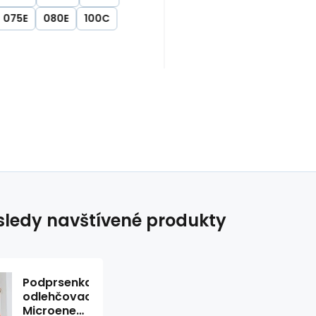
075E
080E
100C
ledy navštívené produkty
Podprsenka
odlehčovací
Microenergen