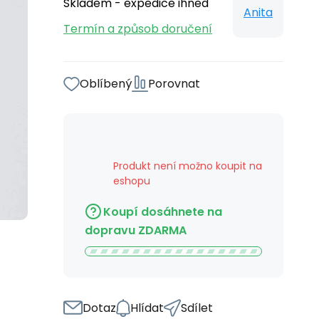
Skladem - expedice ihned
Anita
Termín a způsob doručení
Oblíbený
Porovnat
Produkt není možno koupit na
eshopu
Koupí dosáhnete na
dopravu ZDARMA
Dotaz
Hlídat
Sdílet