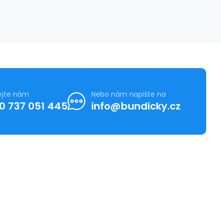
ejte nám
Nebo nám napište na
0 737 051 445
info@bundicky.cz