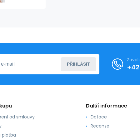
5409 -
Anita
Zavol
PŘIHLÁSIT
+42
ákupu
Další informace
ení od smlouvy
Dotace
y
Recenze
 platba