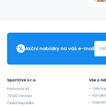
%
Akční nabídky na váš e-mail
SportOVA s.r.o.
Vše o n
Odstoup
Pavlovova 44
Kontakt
70030 Ostrava
Doprava
Česká Republika