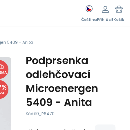
Čeština
Přihlásit
Košík
en 5409 - Anita
Podprsenka
odlehčovací
RMA
Microenergen
7
%
EVA
5409 - Anita
Kód:
i10_P6470